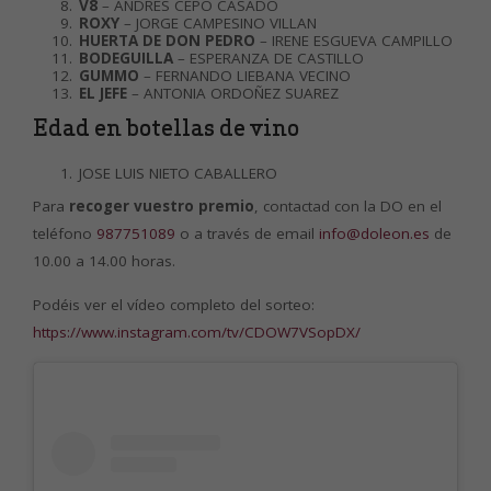
V8
– ANDRES CEPO CASADO
ROXY
– JORGE CAMPESINO VILLAN
HUERTA DE DON PEDRO
– IRENE ESGUEVA CAMPILLO
BODEGUILLA
– ESPERANZA DE CASTILLO
GUMMO
– FERNANDO LIEBANA VECINO
EL JEFE
– ANTONIA ORDOÑEZ SUAREZ
Edad en botellas de vino
JOSE LUIS NIETO CABALLERO
Para
recoger vuestro premio
, contactad con la DO en el
teléfono
987751089
o a través de email
info@doleon.es
de
10.00 a 14.00 horas.
Podéis ver el vídeo completo del sorteo:
https://www.instagram.com/tv/CDOW7VSopDX/