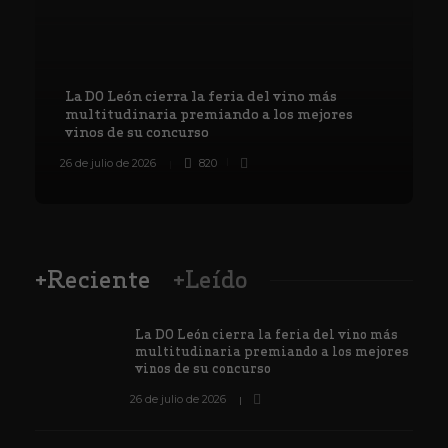
La DO León cierra la feria del vino más
multitudinaria premiando a los mejores
vinos de su concurso
26 de julio de 2026
820
8
+Reciente
+Leído
La DO León cierra la feria del vino más
multitudinaria premiando a los mejores
vinos de su concurso
26 de julio de 2026