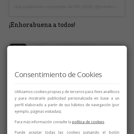
Una publicación compartida de DO LEÓN (@crdoleon)
el
29 Ju
¡Enhorabuena a todos!
TAGS
#FERIA
#LAFERIAENLOSBARES
#PREMIADOS
#PREMIOS
#SORTEO
#VALENCIA DE DON JUAN
Consentimiento de Cookies
Utilizamos cookies propias y de terceros para fines analíticos
y para mostrarle publicidad personalizada en base a un
perfil elaborado a partir de sus hábitos de navegación (por
ejemplo, páginas visitadas).
NOTICIAS
,
PREMIOS
Una medalla de oro y cinco de plata para los
Para más información consulte la
política de cookies
.
vinos de la DO León en los Premios Vinduero-
Vindouro de 2020
Puede aceptar todas las cookies pulsando el botón