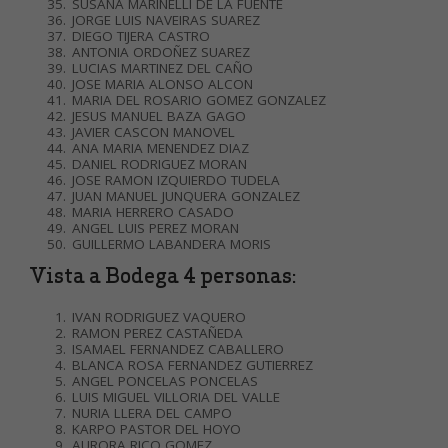
SUSANA MARINELLI DE LA FUENTE
JORGE LUIS NAVEIRAS SUAREZ
DIEGO TIJERA CASTRO
ANTONIA ORDOÑEZ SUAREZ
LUCIAS MARTINEZ DEL CAÑO
JOSE MARIA ALONSO ALCON
MARIA DEL ROSARIO GOMEZ GONZALEZ
JESUS MANUEL BAZA GAGO
JAVIER CASCON MANOVEL
ANA MARIA MENENDEZ DIAZ
DANIEL RODRIGUEZ MORAN
JOSE RAMON IZQUIERDO TUDELA
JUAN MANUEL JUNQUERA GONZALEZ
MARIA HERRERO CASADO
ANGEL LUIS PEREZ MORAN
GUILLERMO LABANDERA MORIS
Vista a Bodega 4 personas:
IVAN RODRIGUEZ VAQUERO
RAMON PEREZ CASTAÑEDA
ISAMAEL FERNANDEZ CABALLERO
BLANCA ROSA FERNANDEZ GUTIERREZ
ANGEL PONCELAS PONCELAS
LUIS MIGUEL VILLORIA DEL VALLE
NURIA LLERA DEL CAMPO
KARPO PASTOR DEL HOYO
AURORA RICO GOMEZ