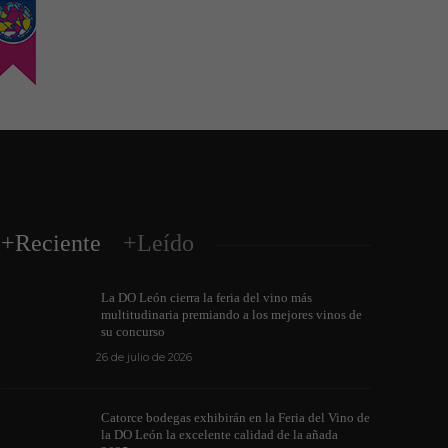
+Reciente
+Leído
La DO León cierra la feria del vino más
multitudinaria premiando a los mejores vinos de
su concurso
26 de julio de 2026
Los vinos de l
Catorce bodegas exhibirán en la Feria del Vino de
medallas en cu
la DO León la excelente calidad de la añada