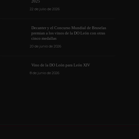
ino de la DO León para León XIV
internacionale
2025
de junio de 2026
1172
6 de junio de 202
22 de julio de 2026
Decanter y el Concurso Mundial de Bruselas
premian a los vinos de la DO León con otras
cinco medallas
20 de junio de 2026
Vino de la DO León para León XIV
8 de junio de 2026