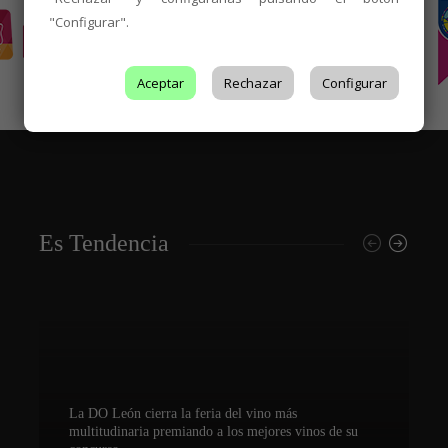
"Configurar".
Aceptar
Rechazar
Configurar
Es Tendencia
La DO León cierra la feria del vino más
multitudinaria premiando a los mejores vinos de su