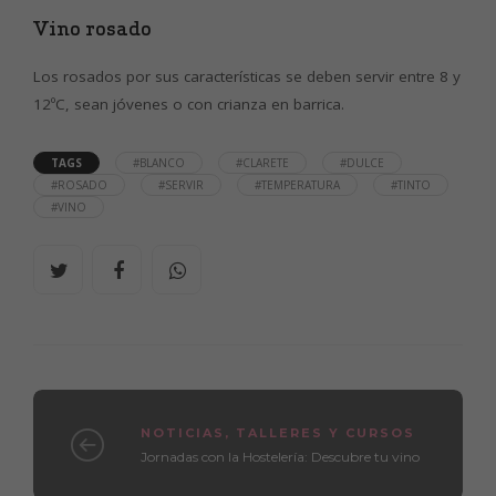
Vino rosado
Los rosados por sus características se deben servir entre 8 y
12ºC, sean jóvenes o con crianza en barrica.
TAGS
#BLANCO
#CLARETE
#DULCE
#ROSADO
#SERVIR
#TEMPERATURA
#TINTO
#VINO
NOTICIAS
,
TALLERES Y CURSOS
Jornadas con la Hostelería: Descubre tu vino