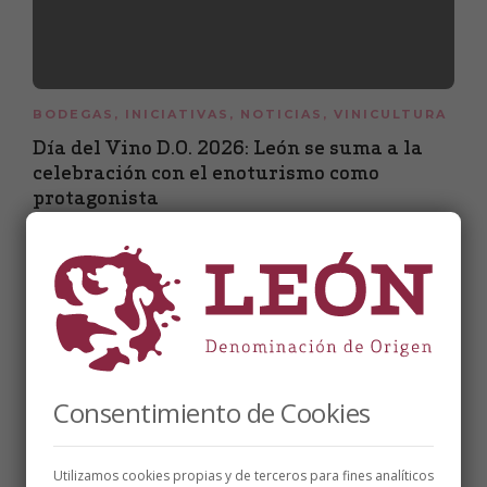
BODEGAS
,
INICIATIVAS
,
NOTICIAS
,
VINICULTURA
Día del Vino D.O. 2026: León se suma a la
celebración con el enoturismo como
protagonista
5 de mayo de 2026
3 min
Consentimiento de Cookies
Utilizamos cookies propias y de terceros para fines analíticos