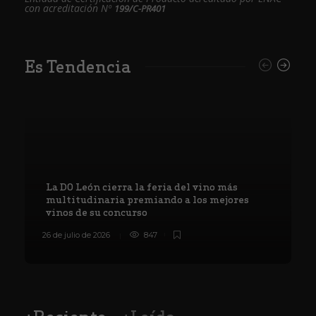
con acreditación Nº
199/C-PR401
Es Tendencia
La DO León cierra la feria del vino más
multitudinaria premiando a los mejores
vinos de su concurso
26 de julio de 2026
847
8