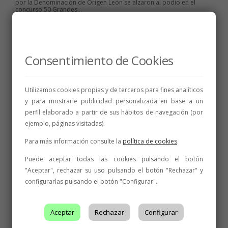
por la Denominación de Origen León se alzaron al podio en el
concurso 50 Grandes...
8 de junio de 2024
3 min
Consentimiento de Cookies
Utilizamos cookies propias y de terceros para fines analíticos
BODEGAS
,
FERIAS Y CONVENCIONES
,
y para mostrarle publicidad personalizada en base a un
INICIATIVAS
,
NOTICIAS
Once bodegas llevan los vinos
perfil elaborado a partir de sus hábitos de navegación (por
ejemplo, páginas visitadas).
de la DO León a Trobajo del
Camino en una feria que
Para más información consulte la
política de cookies
.
organiza San Andrés
Puede aceptar todas las cookies pulsando el botón
"Aceptar", rechazar su uso pulsando el botón "Rechazar" y
Animación musical con dj´s, actividades de enoaventura, foodtrucks,
concursos culinarios y una gran paella popular completan un
configurarlas pulsando el botón "Configurar".
atractivo programa para todos los públicos. Muchos y muy buenos
vinos, los de las once bodegas inscritas. Pero no sólo eso es lo que
ofrece la primera Feria...
Aceptar
Rechazar
Configurar
25 de mayo de 2024
2 min