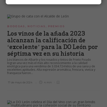
BODEGAS
,
NOTICIAS
,
PREMIOS
Los vinos de la añada 2023
alcanzan la calificación de
‘excelente’ para la DO León por
séptima vez en su historia
Los blancos de Albarín y los rosados y tintos de Prieto Picudo
logran una vez más el más alto reconocimiento a la calidad
enológica para una vendimia de 3.034.724 kilos de uva sana y de
excelentes aptitudes. Alta expresión aromática, frescura, viveza y
franqueza fueron...
17 de mayo de 2024
4 min