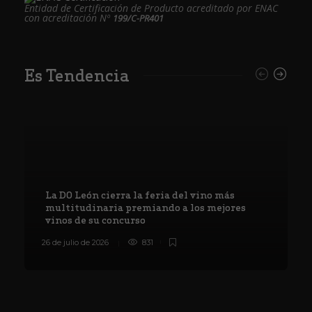
Entidad de Certificación de Producto acreditado por ENAC
con acreditación Nº
199/C-PR401
Es Tendencia
La DO León cierra la feria del vino más
multitudinaria premiando a los mejores
vinos de su concurso
26 de julio de 2026
831
8