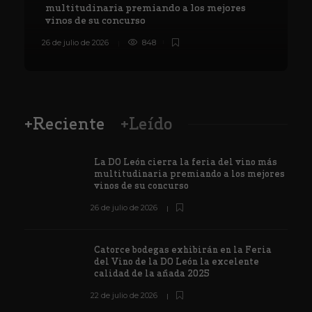
multitudinaria premiando a los mejores
vinos de su concurso
26 de julio de 2026
848
8
+Reciente
+Leído
La DO León cierra la feria del vino más
multitudinaria premiando a los mejores
vinos de su concurso
26 de julio de 2026
Catorce bodegas exhibirán en la Feria
del Vino de la DO León la excelente
calidad de la añada 2025
22 de julio de 2026