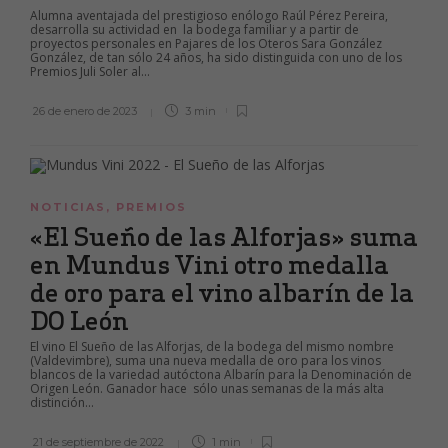
Alumna aventajada del prestigioso enólogo Raúl Pérez Pereira,
desarrolla su actividad en la bodega familiar y a partir de
proyectos personales en Pajares de los Oteros Sara González
González, de tan sólo 24 años, ha sido distinguida con uno de los
Premios Juli Soler al...
26 de enero de 2023
3 min
NOTICIAS
,
PREMIOS
«El Sueño de las Alforjas» suma
en Mundus Vini otro medalla
de oro para el vino albarín de la
DO León
El vino El Sueño de las Alforjas, de la bodega del mismo nombre
(Valdevimbre), suma una nueva medalla de oro para los vinos
blancos de la variedad autóctona Albarín para la Denominación de
Origen León. Ganador hace sólo unas semanas de la más alta
distinción...
21 de septiembre de 2022
1 min