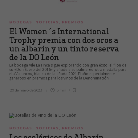
BODEGAS
,
NOTICIAS
,
PREMIOS
El Women´s International
Trophy premia con dos oros a
un albarín y un tinto reserva
de la DO León
La bodega Vile La Finca sigue explorando con gran éxito el filón de
su «Don Suero del 2016» y añade a su palmarés otra medalla para
el «Valjunco», blanco de la añada 2021 El año especialmente
generoso en premios para los vinos de la Denominación...
20 de mayo de 2023
3 min
BODEGAS
,
NOTICIAS
,
PREMIOS
Los ecológicos de Albarín