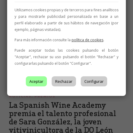
oro y dos de plata para sus
Utilizamos cookies propias y de terceros para fines analíticos
vinos de Albarín y Prieto
y para mostrarle publicidad personalizada en base a un
Picudo
perfil elaborado a partir de sus hábitos de navegación (por
ejemplo, páginas visitadas).
El Sueño de las Alforjas repite éxito en la categoría de ecológicos y
Gordonzello y Pardevalles elevan las dos variedades autóctonas a
Para más información consulte la
política de cookies
.
la excelencia enológica Siete medallas de oro y dos de plata es el
extraordinario balance alcanzado por la representación de las
bodegas de...
Puede aceptar todas las cookies pulsando el botón
"Aceptar", rechazar su uso pulsando el botón "Rechazar" y
4 de marzo de 2023
2 min
configurarlas pulsando el botón "Configurar".
Aceptar
Rechazar
Configurar
NOTICIAS
,
PREMIOS
La Spanish Wine Academy
premia el talento profesional
de Sara González, la joven
vitivinicultora de la DO León