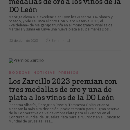
medallas de oro a los vinos de la
DO León
Meóriga eleva a la excelencia en Lyon los «Esencia 33» blanco y
rosado, y Vile La Finca el tinto Don Suero Reserva 2016; el
«Valdeleña» de Melgarajo triunfa en el monográfico Vinalies de
Marsella y suma en Cinve una nueva plata a su palmarés Dos...
22 de abril de 2023
3 min
BODEGAS
,
NOTICIAS
,
PREMIOS
Los Zarcillo 2023 premian con
tres medallas de oro y una de
plata a los vinos de la DO León
Pincerna Albarín’, ‘Peregrino Rosé’ y ‘Tampesta Golán’ crianza
alcanzan la más alta distinción; podio también para el gran reserva
de la Cooperativa de Valdevimbre Plata para el ‘Gurdos’ en el
Concurso Mundial de Bruselas Plata para el ‘Gurdos’ en el Concurso
Mundial de Bruselas Tres...