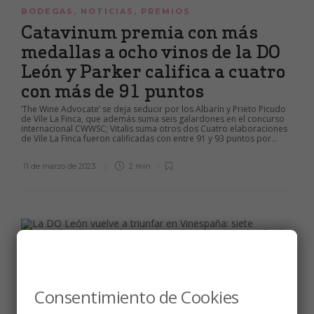
BODEGAS
,
NOTICIAS
,
PREMIOS
Catavinum premia con más
medallas a ocho vinos de la DO
León y Parker califica a cuatro
con más de 91 puntos
‘The Wine Advocate’ se deja seducir por los Albarín y Prieto Picudo
de Vile La Finca, que además suma seis galardones en el concurso
internacional CWWSC; Vitalis suma otros dos Cuatro elaboraciones
de Vile La Finca fueron calificadas con entre 91 y 93 puntos por...
11 de marzo de 2023
2 min
NOTICIAS
,
PREMIOS
La DO León vuelve a triunfar en
Consentimiento de Cookies
Vinespaña: siete medallas de