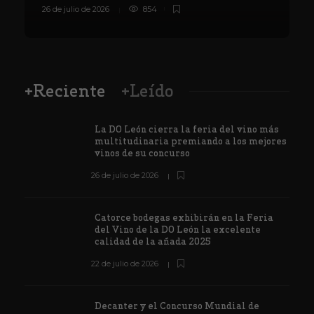
26 de julio de 2026
854
8
+Reciente
+Leído
La DO León cierra la feria del vino más
multitudinaria premiando a los mejores
vinos de su concurso
26 de julio de 2026
Catorce bodegas exhibirán en la Feria
del Vino de la DO León la excelente
calidad de la añada 2025
22 de julio de 2026
Decanter y el Concurso Mundial de