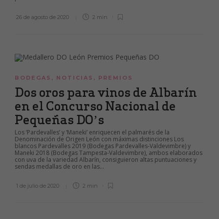
26 de agosto de 2020
2 min
BODEGAS
,
NOTICIAS
,
PREMIOS
Dos oros para vinos de Albarín
en el Concurso Nacional de
Pequeñas DO’s
Los ‘Pardevalles’ y ‘Maneki’ enriquecen el palmarés de la
Denominación de Origen León con máximas distinciones Los
blancos Pardevalles 2019 (Bodegas Pardevalles-Valdevimbre) y
Maneki 2018 (Bodegas Tampesta-Valdevimbre), ambos elaborados
con uva de la variedad Albarín, consiguieron altas puntuaciones y
sendas medallas de oro en las...
1 de julio de 2020
2 min