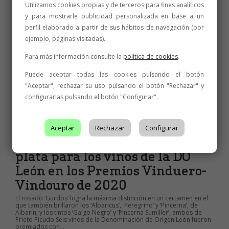
en Mundus Vini-2020
Utilizamos cookies propias y de terceros para fines analíticos
y para mostrarle publicidad personalizada en base a un
El blanco ‘Pardevalles Albarín 2019’ y el tinto ‘Pincerna Sumiller 2018’
perfil elaborado a partir de sus hábitos de navegación (por
suben a lo más alto del podio; el ‘Golán Tinto 2015’ suma un
reconocimiento más a la excelencia La Denominación de Origen
ejemplo, páginas visitadas).
León, en un año y un contexto muy difícil para el sector...
Para más información consulte la
política de cookies
.
5 de septiembre de 2020
3 min
Puede aceptar todas las cookies pulsando el botón
"Aceptar", rechazar su uso pulsando el botón "Rechazar" y
configurarlas pulsando el botón "Configurar".
Aceptar
Rechazar
Configurar
NOTICIAS
,
PREMIOS
Una medalla de oro y cinco de
plata para los vinos de la DO
León en los Premios Vinduero-
Vindouro de 2020
El rosado ‘Gurdos’ logra la máxima distinción en un certamen en el
que también brillaron los ‘Albaricus’, Peregrino’ y ‘Pincerna’, de
Albarín, y los tintos ‘Galgo Negro’ y ‘Pincerna Sumiller’, ambos de
Prieto Picudo Seis vinos de la Denominación de Origen León fueron
premiados con...