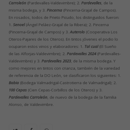
Carroleón
(Pardevalles-Valdevimbre); 2.
Pardevalles
, de la
misma bodega, y 3.
Pincerna
(Pincerna-Grajal de Campos).
En rosados, todos de Prieto Picudo, los distinguidos fueron:
1.
Senoel
(Ángel Peláez-Grajal de la Ribera); 2. Pincerna
(Pincerna-Grajal de Campos) y 3.
Auterolo
(Cooperativa Los
Oteros-Pajares de los Oteros). En tintos jóvenes el podio lo
ocuparon estos vinos y elaboradores: 1.
Tal cual
(El Sueño
de las Alforjas-Valdevimbre); 2.
Pardevalles 2024
(Pardevalles-
Valdevimbre) y 3.
Pardevalles 2023
, de la misma bodega. Y
como mejores en tintos con crianza, también de la variedad
de referencia de la DO León, se clasificaron los siguientes: 1.
Babia
(Bodega Valmadrigal-Castrotierra de Valmadrigal); 2.
100 Cepas
(Cien Cepas-Corbillos de los Oteros) y 3.
Pardevalles Carroleón
, de nuevo de la bodega de la familia
Alonso, de Valdevimbre.