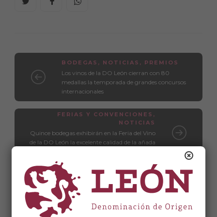
BODEGAS
,
NOTICIAS
,
PREMIOS
Los vinos de la DO León cierran con 80
medallas la temporada de grandes concursos
internacionales
FERIAS Y CONVENCIONES
,
NOTICIAS
Quince bodegas exhibirán en la Feria del Vino
de la DO León la excelente calidad de la añada
2024
Relacionados