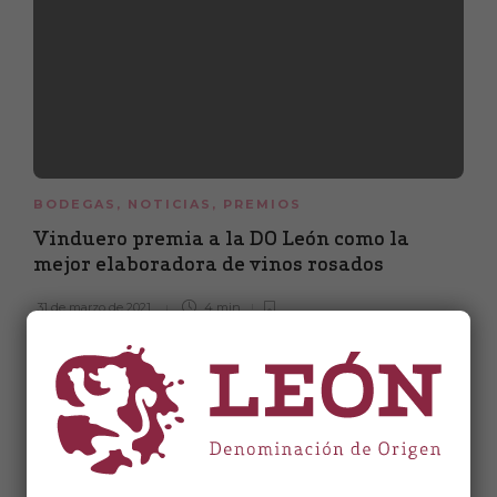
BODEGAS
,
NOTICIAS
,
PREMIOS
Vinduero premia a la DO León como la
mejor elaboradora de vinos rosados
31 de marzo de 2021
4 min