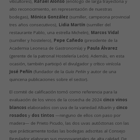
viticultores),
Rafael Alonso
(enólogo de larga trayectoria y
alto reconocimiento, en representación de nuestras
bodegas),
Mónica González
(sumiller, campeona provincial
tres años consecutivos),
Lidia Martín
(sumiller del
restaurante Pablo, una estrella Michelin),
Marcos Vidal
(sumiller y hostelero),
Pepe Cañedo
(presidente de la
Academia Leonesa de Gastronomía) y
Paula Álvarez
(gerente de la patronal Hostelería León). Además, en esta
ocasión, también participó el divulgador y crítico vinícola
José Peñín
(fundador de la
Guía Peñín
y autor de una
quincena publicaciones sobre el sector).
El comité de calificación tomó como referencia para la
evaluación de los vinos de la cosecha de 2024
cinco vinos
blancos
elaborados con uva de la variedad Albarín y
cinco
rosados
y
dos tintos
—ninguno de ellos con paso por
madera— de Prieto Picudo, las dos uvas autóctonas con las
que prácticamente todas las bodegas adscritas al Consejo
Regulador elaboran sus monovarietales de alta calidad. De