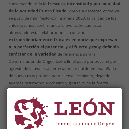
conservando toda la
frescura, intensidad y personalidad
de la variedad Prieto Picudo
. Vuelve a destacar, como ya
se puso de manifiesto con la añada 2023, la calidad de los
tintos jóvenes, confirmando la evolución que están
alcanzando estas elaboraciones, con vinos
extraordinariamente frutales en nariz que expresan
a la perfección el potencial y el fuerte y muy definido
carácter de la variedad
de referencia para la
Denominación de Origen León. En el paso por boca, el perfil
agreste de la uva está perfectamente pulido en una añada
de nuevo muy propicia para el envejecimiento, dejando
además testimonio aromático y gustativo de la fuerza
varietal, rusticidad y carácter de la Prieto Picudo.