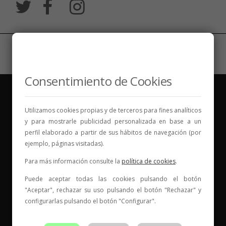
Consentimiento de Cookies
Utilizamos cookies propias y de terceros para fines analíticos
y para mostrarle publicidad personalizada en base a un
perfil elaborado a partir de sus hábitos de navegación (por
Vinos para compartir historias
ejemplo, páginas visitadas).
Para más información consulte la
política de cookies
.
Elige tu vino, con quién compartirlo y comienza una
nueva historia.
Puede aceptar todas las cookies pulsando el botón
"Aceptar", rechazar su uso pulsando el botón "Rechazar" y
* Web con contenido para mayores de 18 años
configurarlas pulsando el botón "Configurar".