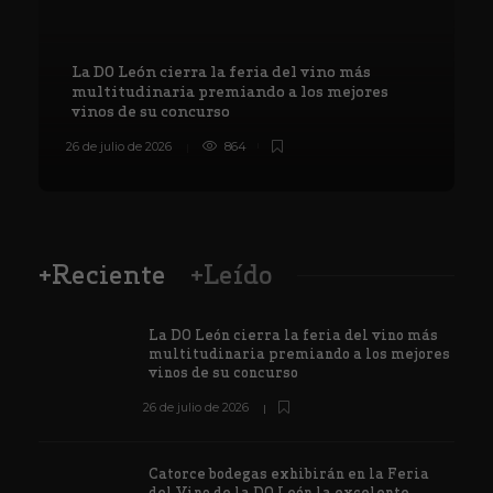
La DO León cierra la feria del vino más
multitudinaria premiando a los mejores
vinos de su concurso
26 de julio de 2026
864
8
+Reciente
+Leído
La DO León cierra la feria del vino más
multitudinaria premiando a los mejores
vinos de su concurso
26 de julio de 2026
Catorce bodegas exhibirán en la Feria
del Vino de la DO León la excelente