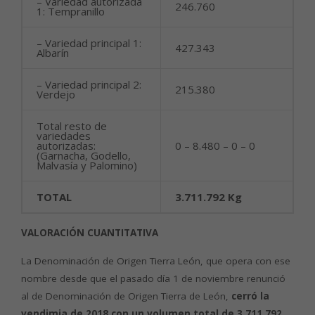
– Variedad autorizada
246.760
1: Tempranillo
– Variedad principal 1:
427.343
Albarín
– Variedad principal 2:
215.380
Verdejo
Total resto de
variedades
autorizadas:
0 – 8.480 – 0 – 0
(Garnacha, Godello,
Malvasía y Palomino)
TOTAL
3.711.792 Kg
VALORACIÓN CUANTITATIVA
La Denominación de Origen Tierra León, que opera con ese
nombre desde que el pasado día 1 de noviembre renunció
al de Denominación de Origen Tierra de León,
cerró la
vendimia de 2018 con un volumen total de 3.711.792