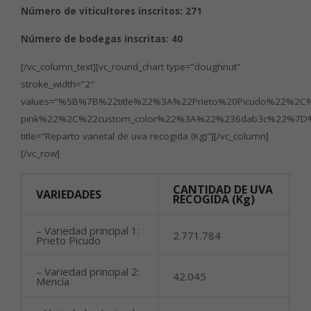
Número de viticultores inscritos: 271
Número de bodegas inscritas: 40
[/vc_column_text][vc_round_chart type=”doughnut”
stroke_width=”2″
values=”%5B%7B%22title%22%3A%22Prieto%20Picudo%22%
pink%22%2C%22custom_color%22%3A%22%236dab3c%22%7D
title=”Reparto varietal de uva recogida (Kg)”][/vc_column]
[/vc_row]
CANTIDAD DE UVA
VARIEDADES
RECOGIDA (Kg)
– Variedad principal 1:
2.771.784
Prieto Picudo
– Variedad principal 2:
42.045
Mencía