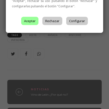
"Aceptar", rechazar su uso pulsando el botón "Rechazar" y
posibilidades enológicas, tanto en el caso de los vinos
configurarlas pulsando el botón "Configurar".
jóvenes como los que las bodegas destinen a la guarda,
también con excelentes parámetros de alcohol, acidez y
Aceptar
Rechazar
Configurar
taninos.
TAGS
#2018
#AÑADA
#INFORME
#VENDIMIA
NOTICIAS
Vino de León ¿Por qué no?