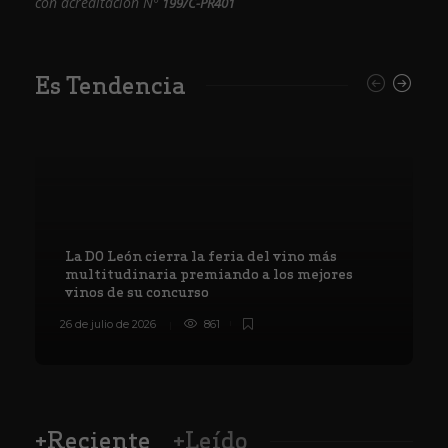
con acreditación Nº
199/C-PR401
Es Tendencia
La DO León cierra la feria del vino más
multitudinaria premiando a los mejores
vinos de su concurso
26 de julio de 2026
861
8
+Reciente
+Leído