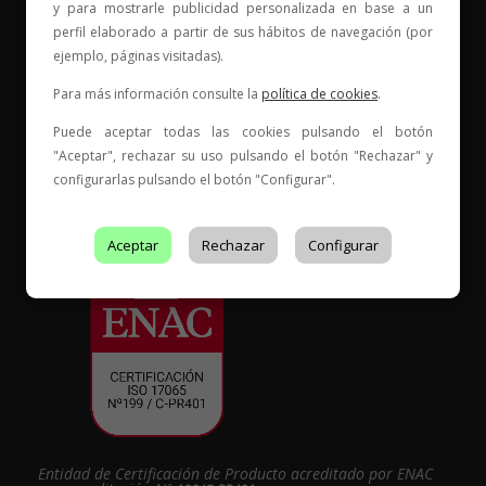
y para mostrarle publicidad personalizada en base a un
Elige tu vino, con quién compartirlo y comienza una
perfil elaborado a partir de sus hábitos de navegación (por
nueva historia.
ejemplo, páginas visitadas).
* Web con contenido para mayores de 18 años
Para más información consulte la
política de cookies
.
Puede aceptar todas las cookies pulsando el botón
"Aceptar", rechazar su uso pulsando el botón "Rechazar" y
configurarlas pulsando el botón "Configurar".
Aceptar
Rechazar
Configurar
Entidad de Certificación de Producto acreditado por ENAC