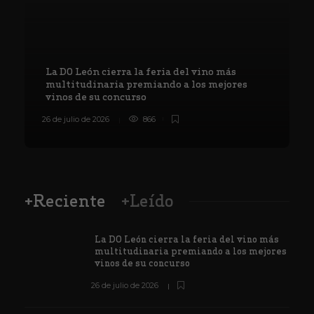
La DO León cierra la feria del vino más
multitudinaria premiando a los mejores
vinos de su concurso
26 de julio de 2026
866
8
+Reciente
+Leído
La DO León cierra la feria del vino más
multitudinaria premiando a los mejores
vinos de su concurso
26 de julio de 2026