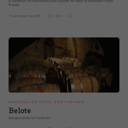
El esfuerzo de una familia para poner en valor la variedad Prieto
Picudo
10 de febrero de 2018
1 min
BODEGAS DO LEÓN
,
ENOTURISMO
Belote
Recuperando la Tradición