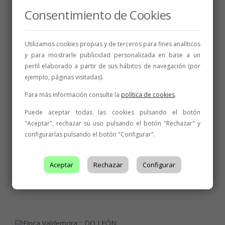
Consentimiento de Cookies
BODEGAS DO LEÓN
El Sueño de las Alforjas
Utilizamos cookies propias y de terceros para fines analíticos
-
y para mostrarle publicidad personalizada en base a un
perfil elaborado a partir de sus hábitos de navegación (por
10 de febrero de 2018
1 min
ejemplo, páginas visitadas).
Para más información consulte la
política de cookies
.
Puede aceptar todas las cookies pulsando el botón
"Aceptar", rechazar su uso pulsando el botón "Rechazar" y
configurarlas pulsando el botón "Configurar".
BODEGAS DO LEÓN
Faustino González Miguel
Bodega fundada en 2010
Aceptar
Rechazar
Configurar
10 de febrero de 2018
1 min