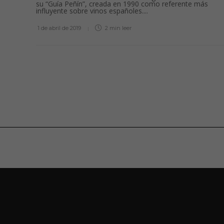
su “Guía Peñín”, creada en 1990 como referente más
influyente sobre vinos españoles....
1 de abril de 2019
2 min
leer