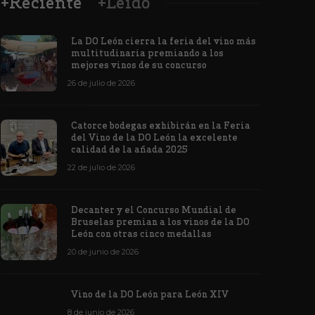
+Reciente
+Leído
La DO León cierra la feria del vino más
multitudinaria premiando a los
mejores vinos de su concurso
26 de julio de 2026
Los vinos de
Catorce bodegas exhibirán en la Feria
veintiuna m
del Vino de la DO León la excelente
ino de la DO León para León XIV
concursos i
calidad de la añada 2025
de junio de 2026
1171
6 de junio de 202
22 de julio de 2026
Decanter y el Concurso Mundial de
Bruselas premian a los vinos de la DO
León con otras cinco medallas
20 de junio de 2026
Vino de la DO León para León XIV
8 de junio de 2026