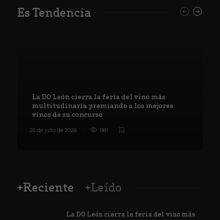
Es Tendencia
La DO León cierra la feria del vino más
multitudinaria premiando a los mejores
vinos de su concurso
26 de julio de 2026
881
8
+Reciente
+Leído
La DO León cierra la feria del vino más