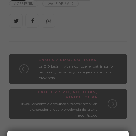
#JOSÉ PEÑÍN
#VALLE DE JAMUZ
ENOTURISMO
,
NOTICIAS
La DO León invita a conocer el patrimonio
histórico y las viñas y bodegas del sur de la
provincia
ENOTURISMO
,
NOTICIAS
,
VINICULTURA
Bruce Schoenfeld descubre el “esoterismo” en
la excepcionalidad y excelencia de la uva
Prieto Picudo