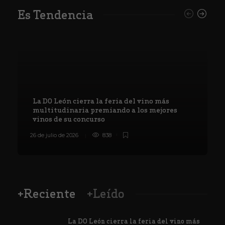
Es Tendencia
La DO León cierra la feria del vino más
multitudinaria premiando a los mejores
vinos de su concurso
26 de julio de 2026
838
8
+Reciente
+Leído
La DO León cierra la feria del vino más