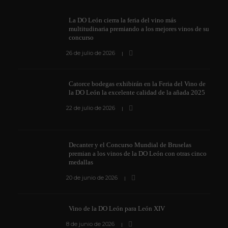
La DO León cierra la feria del vino más
multitudinaria premiando a los mejores vinos de su
concurso
26 de julio de 2026
Catorce bodegas exhibirán en la Feria del Vino de
la DO León la excelente calidad de la añada 2025
22 de julio de 2026
Decanter y el Concurso Mundial de Bruselas
premian a los vinos de la DO León con otras cinco
medallas
20 de junio de 2026
Vino de la DO León para León XIV
8 de junio de 2026