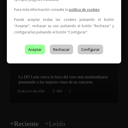
199/C-PR401
Para más información consulte la
política de cookies
.
Puede aceptar todas las cookies pulsando el botón
Es Tendencia
"Aceptar", rechazar su uso pulsando el botón "Rechazar" y
configurarlas pulsando el botón "Configurar".
Aceptar
Rechazar
Configurar
La DO León cierra la feria del vino más multitudinaria
premiando a los mejores vinos de su concurso
26 de julio de 2026
850
8
+Reciente
+Leído