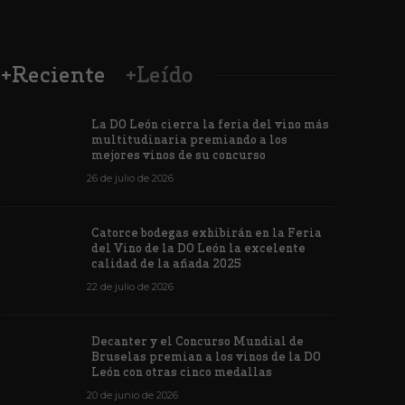
+Reciente
+Leído
La DO León cierra la feria del vino más
multitudinaria premiando a los
mejores vinos de su concurso
26 de julio de 2026
Los vinos de
Catorce bodegas exhibirán en la Feria
veintiuna m
del Vino de la DO León la excelente
ino de la DO León para León XIV
concursos i
calidad de la añada 2025
de junio de 2026
1171
6 de junio de 202
22 de julio de 2026
Decanter y el Concurso Mundial de
Bruselas premian a los vinos de la DO
León con otras cinco medallas
20 de junio de 2026