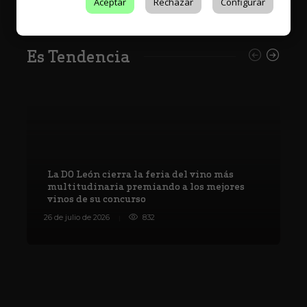
Aceptar
Rechazar
Configurar
Es Tendencia
La DO León cierra la feria del vino más
multitudinaria premiando a los mejores
vinos de su concurso
V
26 de julio de 2026
832
8 