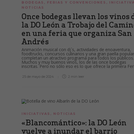
BODEGAS
,
FERIAS Y CONVENCIONES
,
INICIATIV
NOTICIAS
Once bodegas llevan los vinos 
la DO León a Trobajo del Camin
en una feria que organiza San
Andrés
Animación musical con dj´s, actividades de enoaventura,
foodtrucks, concursos culinarios y una gran paella popula
completan un atractivo programa para todos los públicos.
Muchos y muy buenos vinos, los de las once bodegas
inscritas. Pero no sólo eso es lo que ofrece la primera Feri
25 de mayo de 2024
2 min
leer
INICIATIVAS
,
NOTICIAS
«Blancomántico»: la DO León
vuelve a inundar el barrio