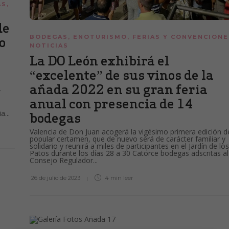
AS
,
de
BODEGAS
,
ENOTURISMO
,
FERIAS Y CONVENCIONE
o
NOTICIAS
La DO León exhibirá el
“excelente” de sus vinos de la
añada 2022 en su gran feria
r
anual con presencia de 14
a...
bodegas
Valencia de Don Juan acogerá la vigésimo primera edición d
popular certamen, que de nuevo será de carácter familiar y
solidario y reunirá a miles de participantes en el Jardín de los
Patos durante los días 28 a 30 Catorce bodegas adscritas al
Consejo Regulador...
26 de julio de 2023
4 min
leer