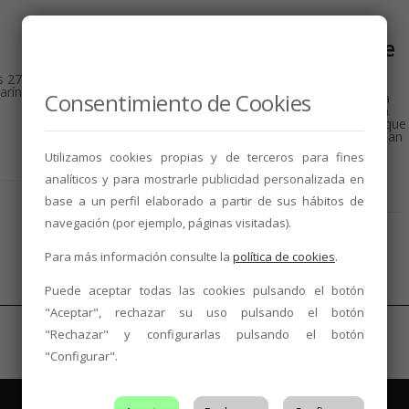
NOTICIAS
La familia del vino opina sobre
la Calificación de la Añada 17
s 27
arín
Consentimiento de Cookies
Os dejamos un pequeño resumen de lo que supuso para
nuestros expertos la calificación de “Muy Buena” en esta
añada 2017 de la DO Tierra de León. Es gratificante ver que 
trabajo y el esfuerzo, después de todo lo ocurrido, se vean
recompensados Alejandro...
Utilizamos cookies propias y de terceros para fines
analíticos y para mostrarle publicidad personalizada en
15 de junio de 2018
1 min
leer
base a un perfil elaborado a partir de sus hábitos de
navegación (por ejemplo, páginas visitadas).
Para más información consulte la
política de cookies
.
Puede aceptar todas las cookies pulsando el botón
"Aceptar", rechazar su uso pulsando el botón
"Rechazar" y configurarlas pulsando el botón
"Configurar".