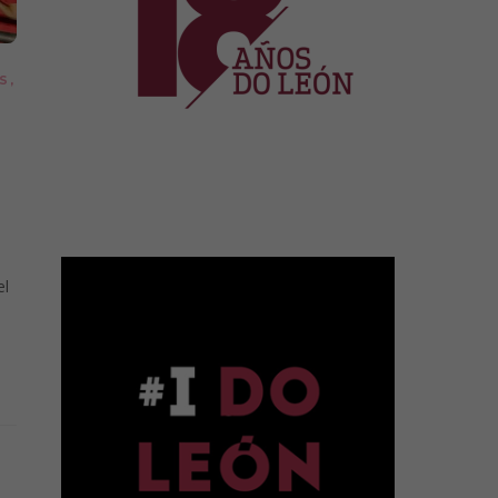
S
,
el