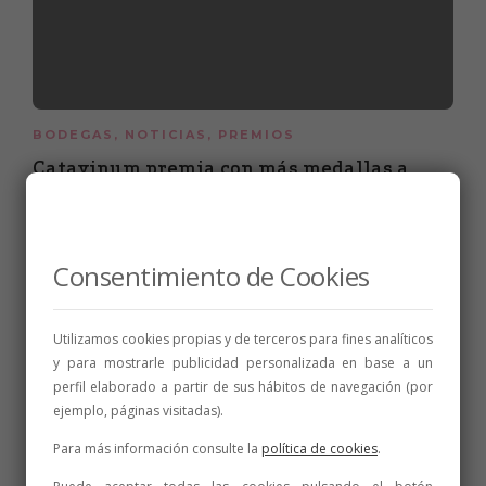
BODEGAS
,
NOTICIAS
,
PREMIOS
Catavinum premia con más medallas a
ocho vinos de la DO León y Parker califica a
cuatro con más de 91 puntos
11 de marzo de 2023
2 min
Consentimiento de Cookies
Utilizamos cookies propias y de terceros para fines analíticos
y para mostrarle publicidad personalizada en base a un
perfil elaborado a partir de sus hábitos de navegación (por
ejemplo, páginas visitadas).
Para más información consulte la
política de cookies
.