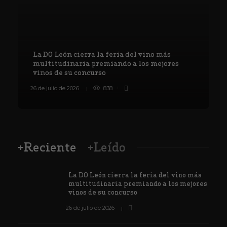
La DO León cierra la feria del vino más
multitudinaria premiando a los mejores
vinos de su concurso
26 de julio de 2026
838
8
+Reciente
+Leído
La DO León cierra la feria del vino más
multitudinaria premiando a los mejores
vinos de su concurso
26 de julio de 2026