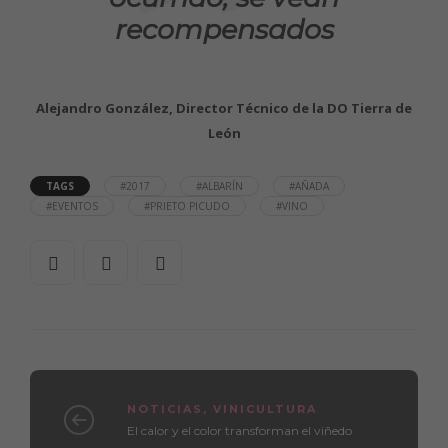
recompensados
Alejandro González, Director Técnico de la DO Tierra de
León
TAGS
#2017
#ALBARÍN
#AÑADA
#EVENTOS
#PRIETO PICUDO
#VINO
NOTICIAS
,
VINICULTURA
El calor y el color transforman el viñedo