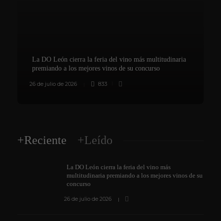
La DO León cierra la feria del vino más multitudinaria
premiando a los mejores vinos de su concurso
26 de julio de 2026
833
8
+Reciente
+Leído
La DO León cierra la feria del vino más
multitudinaria premiando a los mejores vinos de su
concurso
26 de julio de 2026