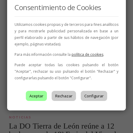
Consentimiento de Cookies
FERIAS Y CONVENCIONES
,
NOTICIAS
Utilizamos cookies propias y de terceros para fines analíticos
Presencia de León en la Feria
y para mostrarle publicidad personalizada en base a un
perfil elaborado a partir de sus hábitos de navegación (por
Internacional de Muestras de
ejemplo, páginas visitadas).
Asturias
Para más información consulte la
política de cookies
.
La DO Tierra de León ha estado presente este fin de semana en la
feria anual FIDMA (62 Feria de Muestras Internacional de Asturias),
Puede aceptar todas las cookies pulsando el botón
celebrada este año del 4 al 19 de agosto en el Recinto Ferial Luis
Adaro de Gijón, coincidiendo con la semana grande...
"Aceptar", rechazar su uso pulsando el botón "Rechazar" y
configurarlas pulsando el botón "Configurar".
13 de agosto de 2018
1 min
Aceptar
Rechazar
Configurar
NOTICIAS
La DO Tierra de León reúne a 12