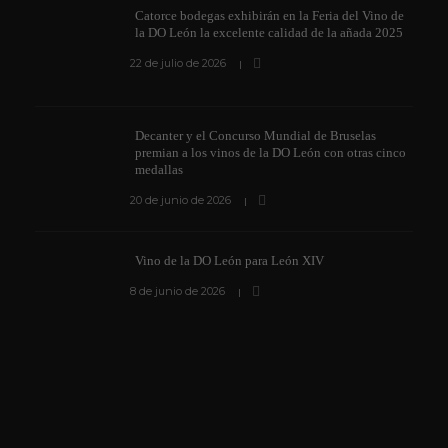
Catorce bodegas exhibirán en la Feria del Vino de
la DO León la excelente calidad de la añada 2025
22 de julio de 2026
Decanter y el Concurso Mundial de Bruselas
premian a los vinos de la DO León con otras cinco
medallas
20 de junio de 2026
Vino de la DO León para León XIV
8 de junio de 2026