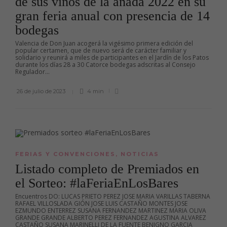
de sus vinos de la añada 2022 en su
gran feria anual con presencia de 14
bodegas
Valencia de Don Juan acogerá la vigésimo primera edición del
popular certamen, que de nuevo será de carácter familiar y
solidario y reunirá a miles de participantes en el Jardín de los Patos
durante los días 28 a 30 Catorce bodegas adscritas al Consejo
Regulador...
26 de julio de 2023
4 min
FERIAS Y CONVENCIONES
,
NOTICIAS
Listado completo de Premiados en
el Sorteo: #laFeriaEnLosBares
Encuentros DO: LUCAS PRIETO PEREZ JOSE MARIA VARILLAS TABERNA
RAFAEL VILLOSLADA GIÓN JOSE LUIS CASTAÑO MONTES JOSE
EZMUNDO ENTERREZ SUSANA FERNANDEZ MARTINEZ MARIA OLIVA
GRANDE GRANDE ALBERTO PEREZ FERNANDEZ AGUSTINA ALVAREZ
CASTAÑO SUSANA MARINELLI DE LA FUENTE BENIGNO GARCIA