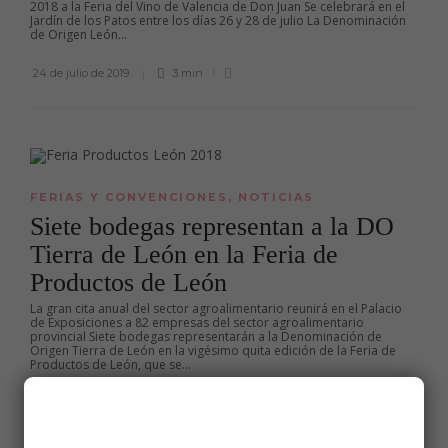
2018 a la Feria del Vino de Valencia de Don Juan Se celebrará en el
Jardín de los Patos entre los días 26 y 28 de julio La Denominación
de Origen León...
24 de julio de 2019
3 min
FERIAS Y CONVENCIONES
,
NOTICIAS
Siete bodegas representan a la DO
Tierra de León en la Feria de
Productos de León
La gran cita anual del sector agroalimentario reunirá en el Palacio
de Exposiciones a 82 empresas del sector agroalimentario
provincial Siete bodegas representarán a la Denominación de
Origen Tierra de León en la vigésimo quita edición de la Feria de
Productos de León, que se...
9 de octubre de 2018
1 min