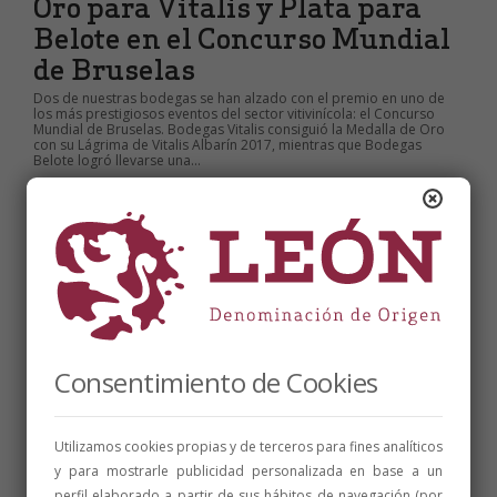
Oro para Vitalis y Plata para
Belote en el Concurso Mundial
de Bruselas
Dos de nuestras bodegas se han alzado con el premio en uno de
los más prestigiosos eventos del sector vitivinícola: el Concurso
Mundial de Bruselas. Bodegas Vitalis consiguió la Medalla de Oro
con su Lágrima de Vitalis Albarín 2017, mientras que Bodegas
Belote logró llevarse una...
28 de mayo de 2018
1 min
Consentimiento de Cookies
Utilizamos cookies propias y de terceros para fines analíticos
y para mostrarle publicidad personalizada en base a un
perfil elaborado a partir de sus hábitos de navegación (por