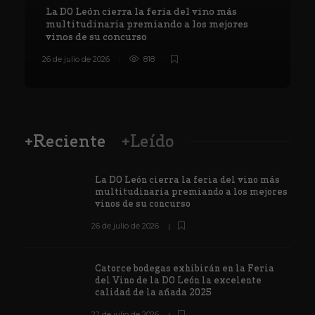
La DO León cierra la feria del vino más
multitudinaria premiando a los mejores
vinos de su concurso
26 de julio de 2026
818
8
+Reciente
+Leído
La DO León cierra la feria del vino más
multitudinaria premiando a los mejores
vinos de su concurso
26 de julio de 2026
Catorce bodegas exhibirán en la Feria
del Vino de la DO León la excelente
calidad de la añada 2025
22 de julio de 2026