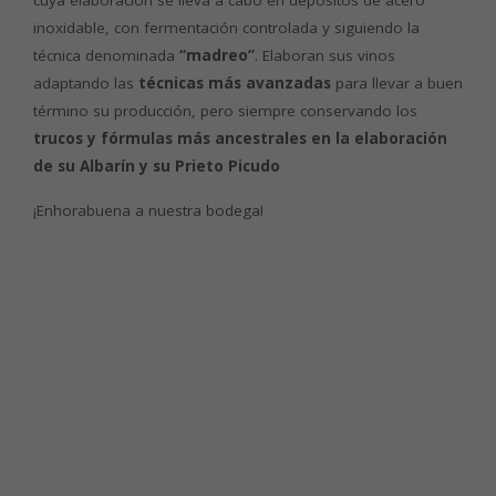
cuya elaboración se lleva a cabo en depósitos de acero
inoxidable, con fermentación controlada y siguiendo la
técnica denominada
“madreo”
. Elaboran sus vinos
adaptando las
técnicas más avanzadas
para llevar a buen
término su producción, pero siempre conservando los
trucos y
fórmulas más ancestrales en la elaboración
de su Albarín y su Prieto Picudo
¡Enhorabuena a nuestra bodega!