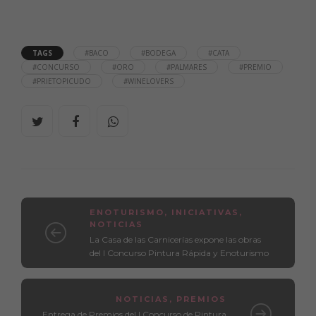
TAGS
#BACO
#BODEGA
#CATA
#CONCURSO
#ORO
#PALMARES
#PREMIO
#PRIETOPICUDO
#WINELOVERS
ENOTURISMO
,
INICIATIVAS
,
NOTICIAS
La Casa de las Carnicerías expone las obras
del I Concurso Pintura Rápida y Enoturismo
NOTICIAS
,
PREMIOS
Entrega de Premios del I Concurso de Pintura