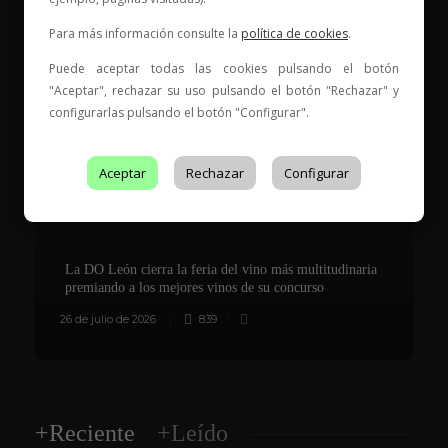
199/C-PR401
Para más información consulte la
política de cookies
.
Puede aceptar todas las cookies pulsando el botón
Es Tendencia
"Aceptar", rechazar su uso pulsando el botón "Rechazar" y
configurarlas pulsando el botón "Configurar".
Aceptar
Rechazar
Configurar
La DO León cierra la feria del vino más multitudinaria
premiando a los mejores vinos de su concurso
26 de julio de 2026
839
8
+Reciente
+Leído