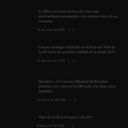
La DO León cierra la feria del vino más
multitudinaria premiando a los mejores vinos de su
concurso
26 de julio de 2026
Catorce bodegas exhibirán en la Feria del Vino de
la DO León la excelente calidad de la añada 2025
22 de julio de 2026
Decanter y el Concurso Mundial de Bruselas
premian a los vinos de la DO León con otras cinco
medallas
20 de junio de 2026
Vino de la DO León para León XIV
8 de junio de 2026