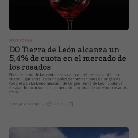
NOTICIAS
DO Tierra de León alcanza un
5,4% de cuota en el mercado de
los rosados
El crecimiento de las ventas de su vino de referencia la sitúa en
cuarto lugar entre las principales denominaciones de origen de
todo el país La Denominación de Origen Tierra de León continúa
escalando posiciones en el mercado nacional de los vinos rosados
de la...
5 de junio de 2018
2 min