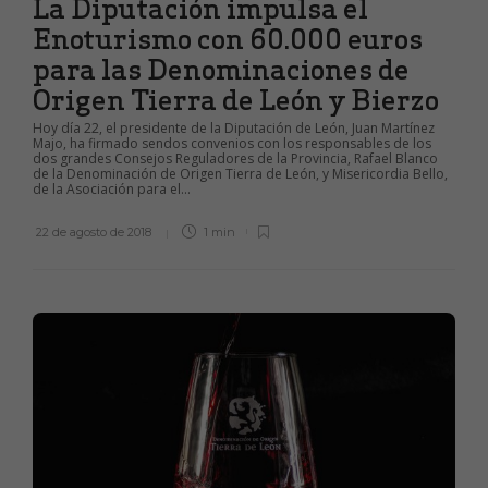
La Diputación impulsa el
Enoturismo con 60.000 euros
para las Denominaciones de
Origen Tierra de León y Bierzo
Hoy día 22, el presidente de la Diputación de León, Juan Martínez
Majo, ha firmado sendos convenios con los responsables de los
dos grandes Consejos Reguladores de la Provincia, Rafael Blanco
de la Denominación de Origen Tierra de León, y Misericordia Bello,
de la Asociación para el...
22 de agosto de 2018
1 min