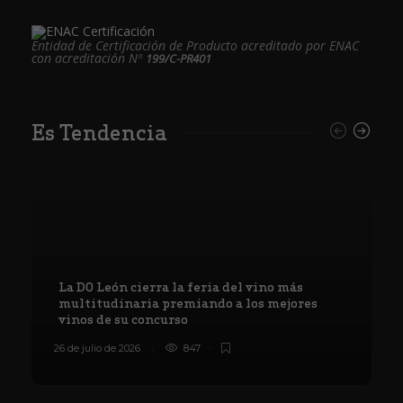
Entidad de Certificación de Producto acreditado por ENAC
con acreditación Nº
199/C-PR401
Es Tendencia
La DO León cierra la feria del vino más
multitudinaria premiando a los mejores
vinos de su concurso
26 de julio de 2026
847
8