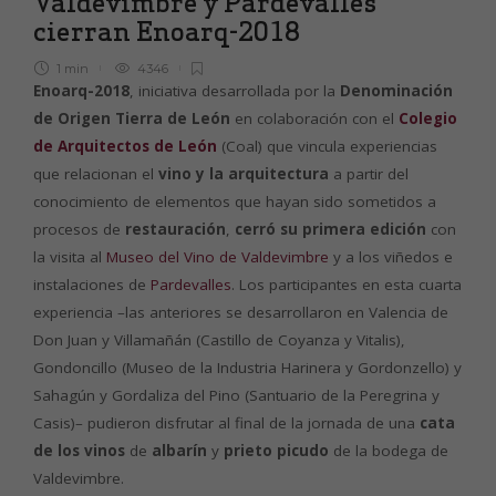
Valdevimbre y Pardevalles
cierran Enoarq-2018
1 min
4346
Enoarq-2018
, iniciativa desarrollada por la
Denominación
de Origen Tierra de León
en colaboración con el
Colegio
de Arquitectos de León
(Coal) que vincula experiencias
que relacionan el
vino y la arquitectura
a partir del
conocimiento de elementos que hayan sido sometidos a
procesos de
restauración
,
cerró su primera edición
con
la visita al
Museo del Vino de Valdevimbre
y a los viñedos e
instalaciones de
Pardevalles
. Los participantes en esta cuarta
experiencia –las anteriores se desarrollaron en Valencia de
Don Juan y Villamañán (Castillo de Coyanza y Vitalis),
Gondoncillo (Museo de la Industria Harinera y Gordonzello) y
Sahagún y Gordaliza del Pino (Santuario de la Peregrina y
Casis)– pudieron disfrutar al final de la jornada de una
cata
de los vinos
de
albarín
y
prieto picudo
de la bodega de
Valdevimbre.