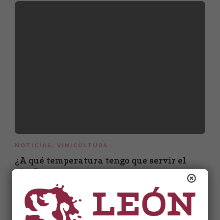
NOTICIAS
,
VINICULTURA
¿A qué temperatura tengo que servir el
vino?
22 de enero de 2018
1 min