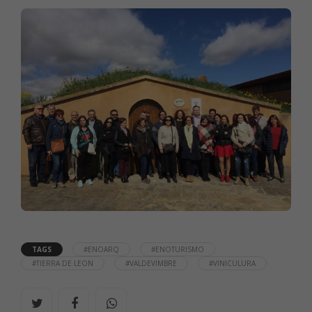
TAGS
#ENOARQ
#ENOTURISMO
#TIERRA DE LEON
#VALDEVIMBRE
#VINICULURA