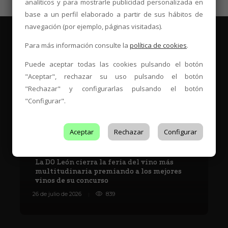
analíticos y para mostrarle publicidad personalizada en
base a un perfil elaborado a partir de sus hábitos de
navegación (por ejemplo, páginas visitadas).
Para más información consulte la
política de cookies
.
Puede aceptar todas las cookies pulsando el botón
Es Tendencia
"Aceptar", rechazar su uso pulsando el botón
"Rechazar" y configurarlas pulsando el botón
"Configurar".
Aceptar
Rechazar
Configurar
La DO León cierra la feria del vino más
multitudinaria premiando a los mejores
vinos de su concurso
V
26 de julio de 2026
839
8 