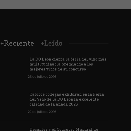
+Reciente
+Leído
La DO León cierra la feria del vino más
multitudinaria premiando a los
mejores vinos de su concurso
26 de julio de 2026
Los vinos de
Catorce bodegas exhibirán en la Feria
veintiuna m
del Vino de la DO León la excelente
ino de la DO León para León XIV
concursos i
calidad de la añada 2025
de junio de 2026
1172
6 de junio de 202
22 de julio de 2026
Decanter y el Concurso Mundial de