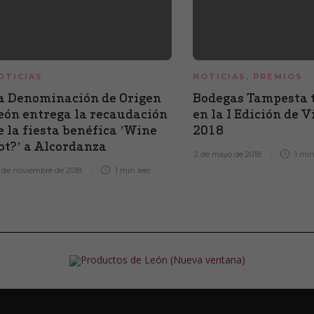
OTICIAS
NOTICIAS
,
PREMIOS
a Denominación de Origen
Bodegas Tampesta 
eón entrega la recaudación
en la I Edición de 
e la fiesta benéfica ’Wine
2018
ot?’ a Alcordanza
2 de mayo de 2018
1 mi
 de noviembre de 2018
1 min
leer