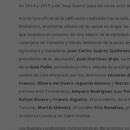
en 2014 y 2015 y de “muy buena” para las otras ocho a
A la lectura oficial de la calificación realizada tras la c
Romántico, el entorno urbano de la capital en el que se
que incentiva el consumo de vino blanco de la variedad A
consejero de Fomento y Medio Ambiente de la Junta de C
Agricultura y Ganadería,
Juan Carlos Suárez-Quiñones
presidente de la diputación,
Juan Martínez Majo
. La 
de la
Guía Peñín
, periodista y crítico vinícola de presti
comité de cata integrado por los directores
técnicos d
Franco
),
Ribera del Duero
(
Agustín Alonso
) y
Bierzo
(restaurante Cocinandos),
Amparo Rodríguez
(
Los Po
Rafael Alonso
y
Francis Giganto
, el presidente de la
Turismo,
Martín Méndez
, el sumiller
Fito Benéitez
, p
Academia Leonesa de Gastronomía.
Las buenas condiciones meteorológicas del proceso vege