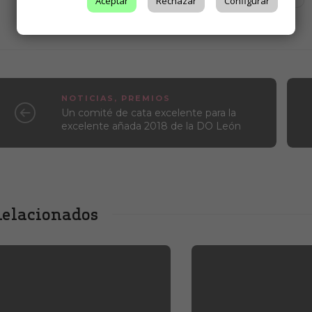
Aceptar
Rechazar
Configurar
TAGS
##IDOLEON
#ALBARÍN
#AÑADA 2018
#PRIETO PICUDO
#WINE LOVERS
NOTICIAS
,
PREMIOS
Un comité de cata excelente para la
excelente añada 2018 de la DO León
elacionados