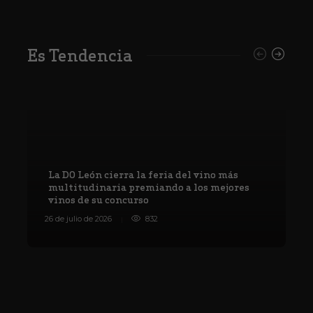
Es Tendencia
La DO León cierra la feria del vino más
multitudinaria premiando a los mejores
vinos de su concurso
V
26 de julio de 2026
832
8 