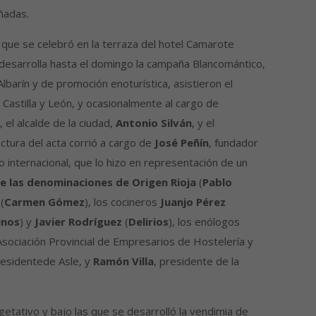
ñadas.
ata, que se celebró en la terraza del hotel Camarote
 desarrolla hasta el domingo la campaña Blancomántico,
lbarín y de promoción enoturística, asistieron el
astilla y León, y ocasionalmente al cargo de
, el alcalde de la ciudad,
Antonio Silván
, y el
lectura del acta corrió a cargo de
José Peñín
, fundador
gio internacional, que lo hizo en representación de un
e las denominaciones de Origen Rioja
(
Pablo
(
Carmen Gómez
), los cocineros
Juanjo Pérez
inos
) y
Javier Rodríguez
(
Delirios
), los enólogos
 Asociación Provincial de Empresarios de Hostelería y
residentede Asle, y
Ramón Villa
, presidente de la
tativo y bajo las que se desarrolló la vendimia de