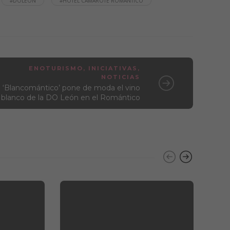
#DOLEON
#HOTEL CAMAROTE ROMÁNTICO
ENOTURISMO
,
INICIATIVAS
,
NOTICIAS
‘Blancomántico’ pone de moda el vino
blanco de la DO León en el Romántico