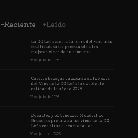
+Reciente
+Leído
La DO León cierra la feria del vino más
multitudinaria premiando a los
mejores vinos de su concurso
26 de julio de 2026
Los vinos de
Catorce bodegas exhibirán en la Feria
veintiuna m
del Vino de la DO León la excelente
ino de la DO León para León XIV
concursos i
calidad de la añada 2025
de junio de 2026
1171
6 de junio de 202
22 de julio de 2026
Decanter y el Concurso Mundial de
Bruselas premian a los vinos de la DO
León con otras cinco medallas
20 de junio de 2026