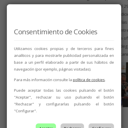
2018, que se inició el 18 de septiembre y concluyó el 2
sean de una altísima calidad. Las extraordinarias condici
homogéneo del proceso de maduración, permiten a las 
Consentimiento de Cookies
muy aromáticos y frescos, con grandes equilibrios entre
atractivos. Por lo que respecta a los
tintos
, la añada o
caso de los vinos jóvenes como aquellos que las bodeg
Utilizamos cookies propias y de terceros para fines
extraordinarios parámetros
de alcohol, acidez y tani
analíticos y para mostrarle publicidad personalizada en
base a un perfil elaborado a partir de sus hábitos de
navegación (por ejemplo, páginas visitadas).
Para más información consulte la
política de cookies
.
Puede aceptar todas las cookies pulsando el botón
"Aceptar", rechazar su uso pulsando el botón
"Rechazar" y configurarlas pulsando el botón
"Configurar".