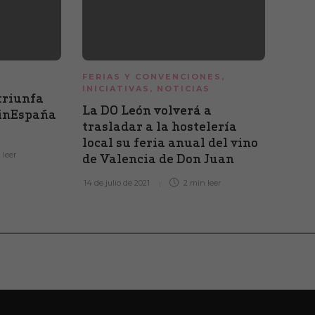
FERIAS Y CONVENCIONES
,
NOTI
INICIATIVAS
,
NOTICIAS
triunfa
Vino
La DO León volverá a
VinEspaña
XIV
trasladar a la hostelería
8 de ju
local su feria anual del vino
n
leer
de Valencia de Don Juan
14 de julio de 2021
2 min
leer