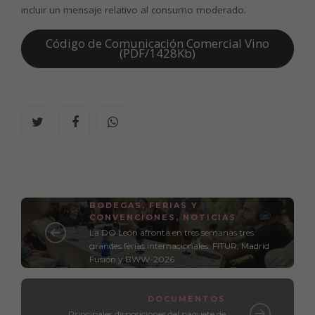
incluir un mensaje relativo al consumo moderado.
Código de Comunicación Comercial Vino
(PDF/1428Kb)
BODEGAS
,
FERIAS Y
CONVENCIONES
,
NOTICIAS
La DO León afronta en tres semanas tres
grandes ferias internacionales: FITUR, Madrid
Fusión y BWW-2026
DOCUMENTOS
Principales disposiciones del paquete de