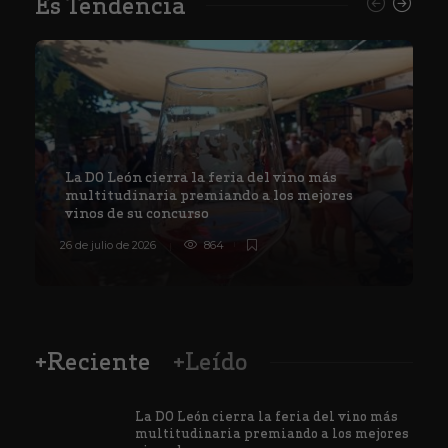
Es Tendencia
La DO León cierra la feria del vino más
multitudinaria premiando a los mejores
vinos de su concurso
26 de julio de 2026
864
8
+Reciente
+Leído
La DO León cierra la feria del vino más
multitudinaria premiando a los mejores