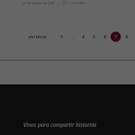
22 de agosto de 2018
1 min
leer
1
…
4
5
6
7
8
ANTERIOR
Vinos para compartir historias