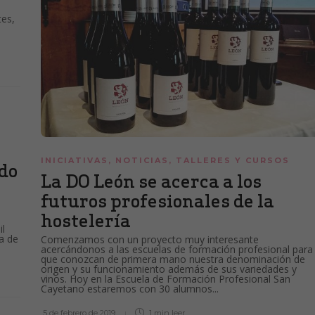
tes,
INICIATIVAS
,
NOTICIAS
,
TALLERES Y CURSOS
udo
La DO León se acerca a los
futuros profesionales de la
hostelería
l
a de
Comenzamos con un proyecto muy interesante
acercándonos a las escuelas de formación profesional para
que conozcan de primera mano nuestra denominación de
origen y su funcionamiento además de sus variedades y
vinos. Hoy en la Escuela de Formación Profesional San
Cayetano estaremos con 30 alumnos...
5 de febrero de 2019
1 min
leer