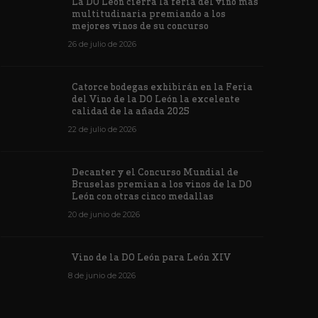
La DO León cierra la feria del vino más
multitudinaria premiando a los
mejores vinos de su concurso
26 de julio de 2026
Los vinos de
Catorce bodegas exhibirán en la Feria
veintiuna m
del Vino de la DO León la excelente
ino de la DO León para León XIV
concursos i
calidad de la añada 2025
de junio de 2026
1176
6 de junio de 202
22 de julio de 2026
Decanter y el Concurso Mundial de
Bruselas premian a los vinos de la DO
León con otras cinco medallas
20 de junio de 2026
Vino de la DO León para León XIV
8 de junio de 2026