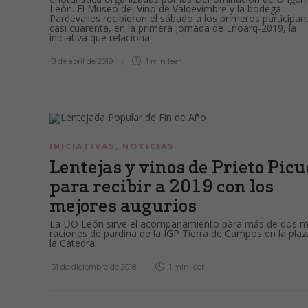
León. El Museo del Vino de Valdevimbre y la bodega
Pardevalles recibieron el sábado a los primeros participan
casi cuarenta, en la primera jornada de Enoarq-2019, la
iniciativa que relaciona...
8 de abril de 2019
1 min
leer
INICIATIVAS
,
NOTICIAS
Lentejas y vinos de Prieto Pic
para recibir a 2019 con los
mejores augurios
La DO León sirve el acompañamiento para más de dos mi
raciones de pardina de la IGP Tierra de Campos en la plaz
la Catedral
31 de diciembre de 2018
1 min
leer