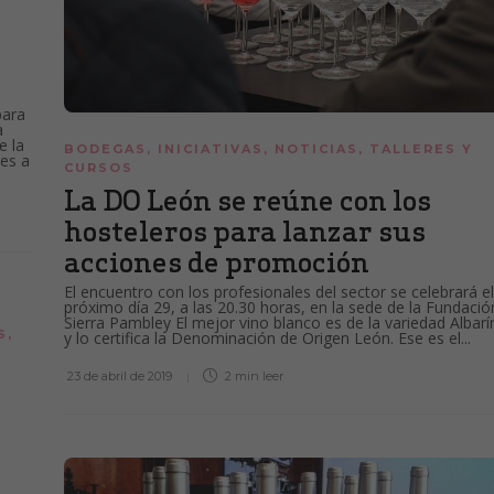
para
a
e la
BODEGAS
,
INICIATIVAS
,
NOTICIAS
,
TALLERES Y
les a
CURSOS
La DO León se reúne con los
hosteleros para lanzar sus
acciones de promoción
El encuentro con los profesionales del sector se celebrará el
próximo día 29, a las 20.30 horas, en la sede de la Fundació
Sierra Pambley El mejor vino blanco es de la variedad Albarí
S
,
y lo certifica la Denominación de Origen León. Ese es el...
23 de abril de 2019
2 min
leer
N