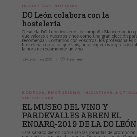
INICIATIVAS
,
NOTICIAS
DO León colabora con la
hostelería
Desde la DO León iniciamos la campaña Blancomántico 
que valores a nuestros vinos como una gran elección par
recomendar. Contamos con vosotros, los profesionales d
hostelería como los que sois, unos expertos imprescindib
la hora de recomendar un vino.
29 de abril de 2019
1 min
leer
BODEGAS
,
ENOTURISMO
,
INICIATIVAS
,
NOTICIA
VINICULTURA
EL MUSEO DEL VINO Y
PARDEVALLES ABREN EL
ENOARQ-2019 DE LA DO LEÓ
Este sábado dieron comienzo las jornadas de promoción
enoturística organizadas por las Denominación de Origen