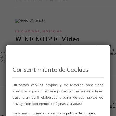
INICIATIVAS
,
NOTICIAS
e
WINE NOT? El Vídeo
WINE NOT? fue una fiesta llena de sorpresas en la que el
mundo del vino se hizo joven Ahora tenemos el vídeo para
e el
que descubras (o recuerdes con nostalgia) todo lo que pasó
ta
en esta fiestaza.
do y
30 de noviembre de 2018
1 min
leer
Consentimiento de Cookies
Utilizamos cookies propias y de terceros para fines
analíticos y para mostrarle publicidad personalizada en
base a un perfil elaborado a partir de sus hábitos de
INICIATIVAS
,
NOTICIAS
navegación (por ejemplo, páginas visitadas).
La DO LEÓN sirve los vinos en el
homenaje al Chef Ferrán
Para más información consulte la
política de cookies
.