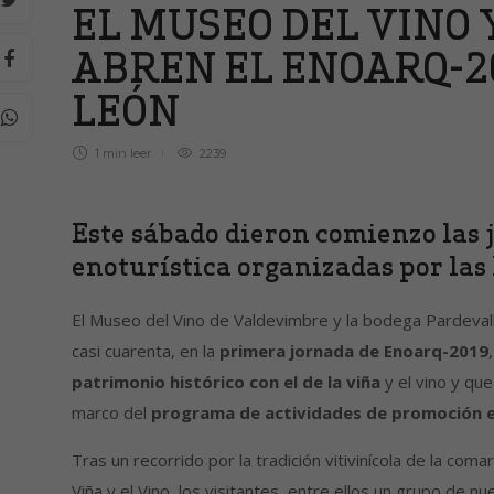
EL MUSEO DEL VINO
ABREN EL ENOARQ-20
LEÓN
1 min
leer
2239
Este sábado dieron comienzo las
enoturística organizadas por la
El Museo del Vino de Valdevimbre y la bodega Pardevall
casi cuarenta, en la
primera jornada de Enoarq-2019
patrimonio histórico con el de la viña
y el vino y que
marco del
programa de actividades de promoción e
Tras un recorrido por la tradición vitivinícola de la com
Viña y el Vino, los visitantes, entre ellos un grupo de n