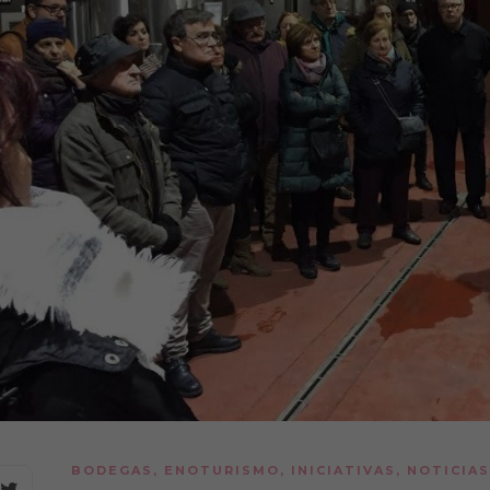
BODEGAS
,
ENOTURISMO
,
INICIATIVAS
,
NOTICIAS