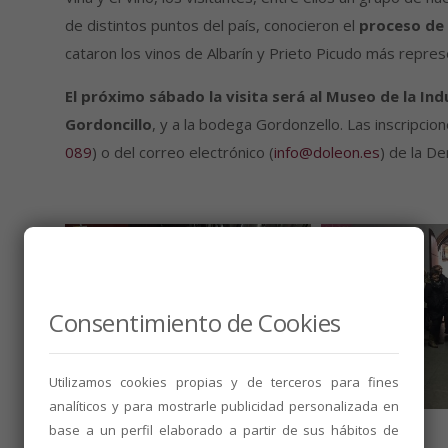
de distintos puntos del país, conocieron el
proceso de 
cataron los vinos de Albarín y Prieto Picudo más repres
El próximo sábado la visita será al Museo de la Ind
Gordoncillo
, y a la bodega Gordonzello. Las inscripcio
089
) o del correo electrónico (
info@doleon.es
) de la D
Consentimiento de Cookies
Utilizamos cookies propias y de terceros para fines
analíticos y para mostrarle publicidad personalizada en
base a un perfil elaborado a partir de sus hábitos de