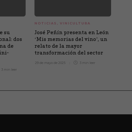
NOTICIAS
,
VINICULTURA
NOTI
e su
José Peñín presenta en León
La D
onal: dos
‘Mis memorias del vino’, un
viej
una de
relato de la mayor
7 de n
ini-
transformación del sector
29 de mayo de 2025
3 min
leer
3 min
leer