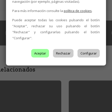
navegación (por ejemplo, páginas visitadas).
Para más información consulte la
política de cookies
.
Puede aceptar todas las cookies pulsando el botón
"Aceptar", rechazar su uso pulsando el botón
FERIAS Y CONVENCIONES
,
NOTICIAS
"Rechazar" y configurarlas pulsando el botón
Felicitación institucional por el cambio
"Configurar".
de nombre de la DO León
Aceptar
Rechazar
Configurar
elacionados