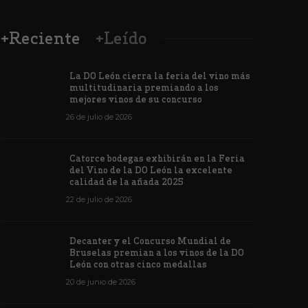
+Reciente
+Leído
La DO León cierra la feria del vino más
multitudinaria premiando a los
mejores vinos de su concurso
26 de julio de 2026
Los vinos de
Catorce bodegas exhibirán en la Feria
veintiuna m
del Vino de la DO León la excelente
ino de la DO León para León XIV
concursos i
calidad de la añada 2025
de junio de 2026
1171
6 de junio de 202
22 de julio de 2026
Decanter y el Concurso Mundial de
Bruselas premian a los vinos de la DO
León con otras cinco medallas
20 de junio de 2026