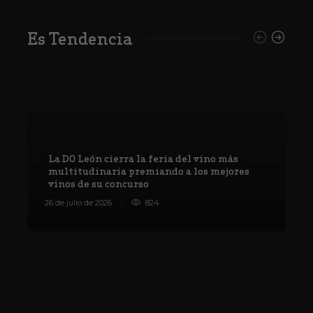
Es Tendencia
La DO León cierra la feria del vino más
multitudinaria premiando a los mejores
vinos de su concurso
V
26 de julio de 2026
824
8 