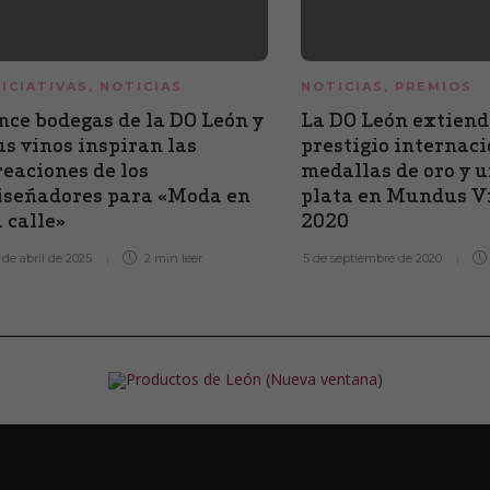
NICIATIVAS
,
NOTICIAS
NOTICIAS
,
PREMIOS
nce bodegas de la DO León y
La DO León extiend
us vinos inspiran las
prestigio internaci
reaciones de los
medallas de oro y 
iseñadores para «Moda en
plata en Mundus V
a calle»
2020
 de abril de 2025
2 min
leer
5 de septiembre de 2020