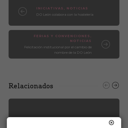
INICIATIVAS
,
NOTICIAS
DO León colabora con la hostelería
FERIAS Y CONVENCIONES
,
NOTICIAS
Felicitación institucional por el cambio de
nombre de la DO León
Relacionados