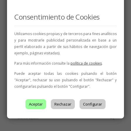
Consentimiento de Cookies
Utilizamos cookies propias y de terceros para fines analíticos
y para mostrarle publicidad personalizada en base a un
perfil elaborado a partir de sus hábitos de navegación (por
ejemplo, páginas visitadas).
BODEGAS
,
NOTICIAS
,
PREMIOS
Para más información consulte la
política de cookies
.
Dos medallas de plata para vinos de la DO
León en los Premios Bacchus
Puede aceptar todas las cookies pulsando el botón
"Aceptar", rechazar su uso pulsando el botón "Rechazar" y
12 de marzo de 2020
2 min
configurarlas pulsando el botón "Configurar".
Aceptar
Rechazar
Configurar