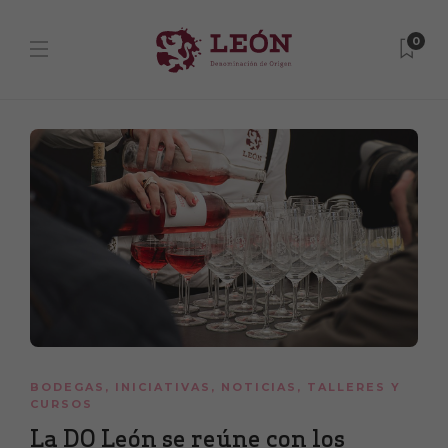
0
BODEGAS
,
INICIATIVAS
,
NOTICIAS
,
TALLERES Y
CURSOS
La DO León se reúne con los