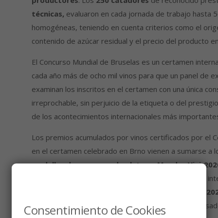
productores
. Los
250 catadores
de reconocido presti
técnicas,
evaluaron en cada jornada de trabajo hasta 5
homogéneas, teniendo en cuenta criterios como el origen,
contenido de azúcar residual y el precio del producto e
El Concurso Mundial de Bruselas es un certamen intern
cada año más de ocho mil vinos para que un panel de e
examinan los inscritos en el certamen con una única consi
irreprochable, sin perjuicio de la etiqueta o del prestig
de los acontecimientos internacionales más importantes
Los premios acumulados por vinos certificados por el 
en el certamen celebrado en Brno vienen a sumarse a 
medallas de oro y una de plata en Mundus Vini-202
las
cinco de plata
obtenidas en otro gran concurso inte
Península Ibérica, los Premios
Vinduero/Vindouro-20
importantísimos concursos por los vinos blancos, rosad
Consentimiento de Cookies