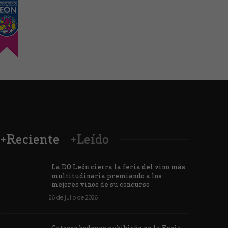
+Reciente
+Leído
La DO León cierra la feria del vino más
multitudinaria premiando a los
mejores vinos de su concurso
26 de julio de 2026
Los vinos de