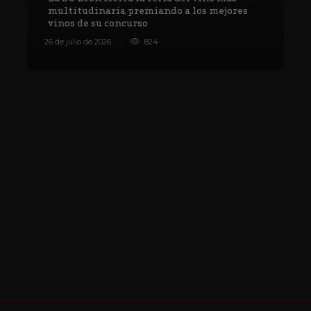
multitudinaria premiando a los mejores
vinos de su concurso
V
26 de julio de 2026
824
8 