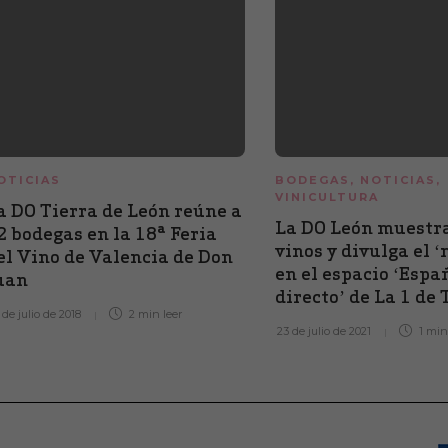
OTICIAS
BODEGAS
,
NOTICIAS
,
VINICULTURA
a DO Tierra de León reúne a
La DO León muestr
2 bodegas en la 18ª Feria
vinos y divulga el 
el Vino de Valencia de Don
en el espacio ‘Espa
uan
directo’ de La 1 de
 de julio de 2018
2 min
leer
23 de julio de 2021
1 mi