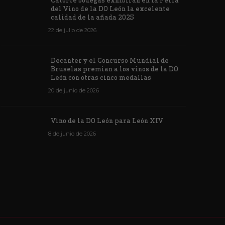
Catorce bodegas exhibirán en la Feria
veintiuna m
del Vino de la DO León la excelente
ino de la DO León para León XIV
concursos i
calidad de la añada 2025
de junio de 2026
1171
6 de junio de 202
22 de julio de 2026
Decanter y el Concurso Mundial de
Bruselas premian a los vinos de la DO
León con otras cinco medallas
20 de junio de 2026
Vino de la DO León para León XIV
8 de junio de 2026