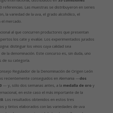
gio internacional, distribuidos en
55 comisiones
0 referencias. Las muestras se distribuyeron en series
 la variedad de la uva, el grado alcohólico, el
n el mercado.
acional al que concurren productores que presentan
xpertos los cate y evalúe. Los experimentados jurados
gna: distinguir los vinos cuya calidad sea
io de la denominación. Este concurso es, sin duda, uno
 de su categoría.
Consejo Regulador de la Denominación de Origen León
los recientemente conseguidos en Alemania —
dos
0
— y, sólo dos semanas antes, a la
medalla de oro
y
rnacional, en este caso el más importante de la
20
. Los resultados obtenidos en estos tres
os y tintos elaborados con las variedades de uva