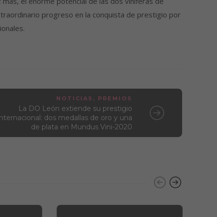
 más, el enorme potencial de las dos viníferas de
traordinario progreso en la conquista de prestigio por
ionales.
NOTICIAS
,
PREMIOS
La DO León extiende su prestigio
internacional: dos medallas de oro y una
de plata en Mundus Vini-2020