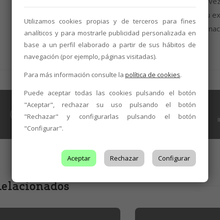
autóctonas Albarín y Prieto Picudo demuestran, una vez
referencia para la Denominación de Origen León y su ex
Utilizamos cookies propias y de terceros para fines
parte de la crítica especializada y los mercados internac
analíticos y para mostrarle publicidad personalizada en
base a un perfil elaborado a partir de sus hábitos de
navegación (por ejemplo, páginas visitadas).
Para más información consulte la
política de cookies
.
Puede aceptar todas las cookies pulsando el botón
BODEGAS
,
NOTICIAS
"Aceptar", rechazar su uso pulsando el botón
‘Wine Spectator’ eleva el tinto de la DO
"Rechazar" y configurarlas pulsando el botón
León ‘Los Mancebos’ a la categoría de
"Configurar".
‘vinos excepcionales’
Aceptar
Rechazar
Configurar
elacionados