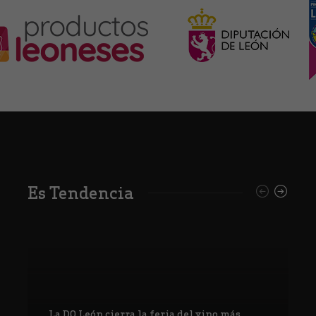
Es Tendencia
La DO León cierra la feria del vino más