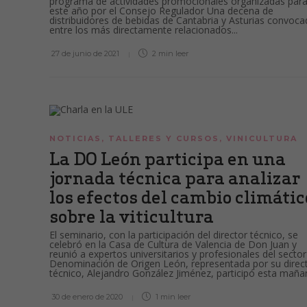
programa de actividades promocionales organizadas par
este año por el Consejo Regulador Una decena de
distribuidores de bebidas de Cantabria y Asturias convoc
entre los más directamente relacionados...
27 de junio de 2021
2 min
leer
NOTICIAS
,
TALLERES Y CURSOS
,
VINICULTURA
La DO León participa en una
jornada técnica para analizar
los efectos del cambio climátic
sobre la viticultura
El seminario, con la participación del director técnico, se
celebró en la Casa de Cultura de Valencia de Don Juan y
reunió a expertos universitarios y profesionales del sector
Denominación de Origen León, representada por su direc
técnico, Alejandro González Jiménez, participó esta mañan
30 de enero de 2020
1 min
leer