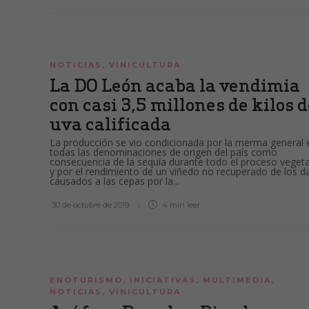
NOTICIAS
,
VINICULTURA
La DO León acaba la vendimia
con casi 3,5 millones de kilos 
uva calificada
La producción se vio condicionada por la merma general 
todas las denominaciones de origen del país como
consecuencia de la sequía durante todo el proceso vegeta
y por el rendimiento de un viñedo no recuperado de los 
causados a las cepas por la...
30 de octubre de 2019
4 min
leer
ENOTURISMO
,
INICIATIVAS
,
MULTIMEDIA
,
NOTICIAS
,
VINICULTURA