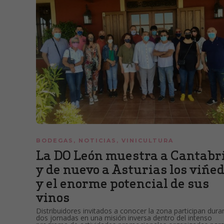
BODEGAS
,
NOTICIAS
,
VINICULTURA
La DO León muestra a Cantabr
y de nuevo a Asturias los viñe
y el enorme potencial de sus
vinos
Distribuidores invitados a conocer la zona participan dura
dos jornadas en una misión inversa dentro del intenso