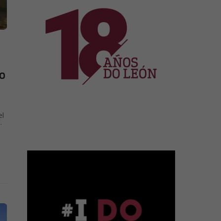
o
el
.