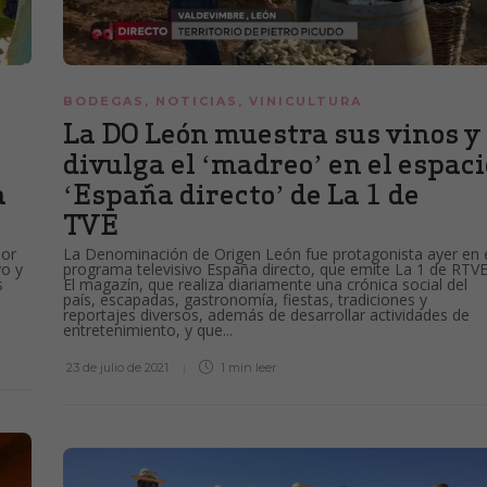
BODEGAS
,
NOTICIAS
,
VINICULTURA
La DO León muestra sus vinos y
divulga el ‘madreo’ en el espaci
a
‘España directo’ de La 1 de
TVE
dor
La Denominación de Origen León fue protagonista ayer en 
vo y
programa televisivo España directo, que emite La 1 de RTVE
s
El magazín, que realiza diariamente una crónica social del
país, escapadas, gastronomía, fiestas, tradiciones y
reportajes diversos, además de desarrollar actividades de
entretenimiento, y que...
23 de julio de 2021
1 min
leer