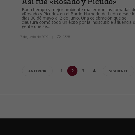
Así fue «Rosado y Picudo»
Buen tiempo y mejor ambiente maceraron las jornadas d
«Rosado y Picudo» en el Barrio Húmedo de León desde l
días 30 de mayo al 2 de junio. Una celebración que se
clausura como todo un éxito por la indiscutible afluencia 
gente que se...
7 de junio de 2019
2328
1
2
3
4
ANTERIOR
SIGUIENTE