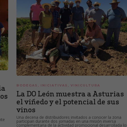
BODEGAS
,
INICIATIVAS
,
VINICULTURA
ia
La DO León muestra a Asturias
dos
el viñedo y el potencial de sus
vinos
Una decena de distribuidores invitados a conocer la zona
nte
participan durante dos jornadas en una misión inversa
complementaria de la actividad promocional desarrollada lo