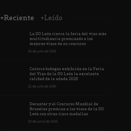
+Reciente
+Leído
La DO León cierra la feria del vino más
multitudinaria premiando a los
mejores vinos de su concurso
26 de julio de 2026
Los vinos de
Catorce bodegas exhibirán en la Feria
veintiuna m
del Vino de la DO León la excelente
ino de la DO León para León XIV
concursos i
calidad de la añada 2025
de junio de 2026
1172
6 de junio de 202
22 de julio de 2026
Decanter y el Concurso Mundial de
Bruselas premian a los vinos de la DO
León con otras cinco medallas
20 de junio de 2026