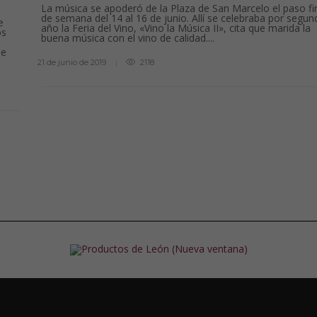
La música se apoderó de la Plaza de San Marcelo el paso fi
de semana del 14 al 16 de junio. Allí se celebraba por segun
e
año la Feria del Vino, «Vino la Música II», cita que marida la
os
buena música con el vino de calidad....
de
21 de junio de 2019
2118