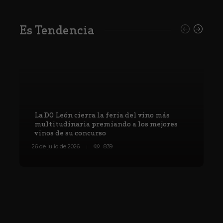
Es Tendencia
La DO León cierra la feria del vino más
multitudinaria premiando a los mejores
vinos de su concurso
V
26 de julio de 2026
839
8 