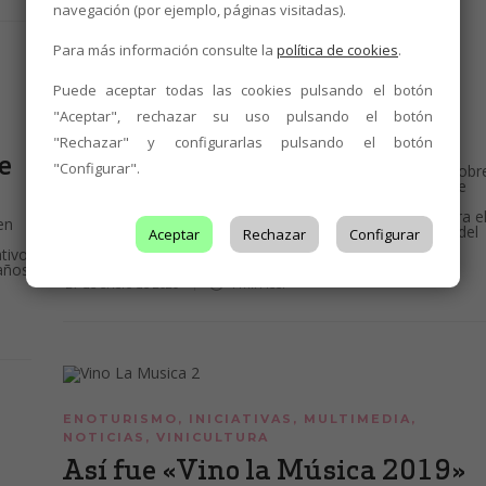
navegación (por ejemplo, páginas visitadas).
Para más información consulte la
política de cookies
.
TALLERES Y CURSOS
,
VINICULTURA
Puede aceptar todas las cookies pulsando el botón
Viticultura y Cambio
"Aceptar", rechazar su uso pulsando el botón
Climático
"Rechazar" y configurarlas pulsando el botón
de
"Configurar".
El grupo de investigación Propuestas Multidisciplinares sobr
Ecosistemas Vegetales (PROMUEVE) de la Universidad de
León, desarrolla el proyecto de investigación titulado
“Viticultura y cambio climático: retos y oportunidades para e
en
medio rural” Su objetivo es determinar posibles efectos del
Aceptar
Rechazar
Configurar
cambio climático en la distribución de las...
tivo
daños
27 de enero de 2020
1 min
leer
ENOTURISMO
,
INICIATIVAS
,
MULTIMEDIA
,
NOTICIAS
,
VINICULTURA
Así fue «Vino la Música 2019»