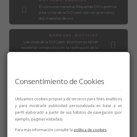
NOTICIAS
,
PREMIOS
El concurso nacional Pequeñas DO’s premia
a los vinos de la DO León con un gran oro y
dos medallas de oro
BODEGAS
,
NOTICIAS
Los vinos de la DO León alcanzan su tercer
‘excelente’ consecutivo en la calificación de la
añada 2020
Consentimiento de Cookies
Relacionados
Utilizamos cookies propias y de terceros para fines analíticos
y para mostrarle publicidad personalizada en base a un
perfil elaborado a partir de sus hábitos de navegación (por
ejemplo, páginas visitadas).
Para más información consulte la
política de cookies
.