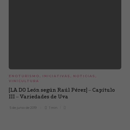
ENOTURISMO
,
INICIATIVAS
,
NOTICIAS
,
VINICULTURA
[LA DO León según Raúl Pérez] – Capítulo
III – Variedades de Uva
5 de junio de 2019
1 min