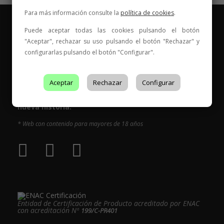
Para más información consulte la
política de cookies
.
Puede aceptar todas las cookies pulsando el botón
"Aceptar", rechazar su uso pulsando el botón "Rechazar" y
configurarlas pulsando el botón "Configurar".
Vinos para compartir historias
Aceptar
Rechazar
Configurar
Elige tu vino, con quién compartirlo y comienza una
nueva historia.
* Web con contenido para mayores de 18 años
Entidad de Certificación de Producto acreditado por ENAC
con acreditación Nº
199/C-PR401