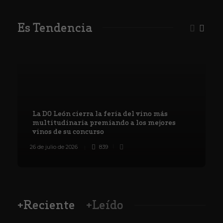
Es Tendencia
La DO León cierra la feria del vino más
multitudinaria premiando a los mejores
vinos de su concurso
26 de julio de 2026
839
8
+Reciente
+Leído