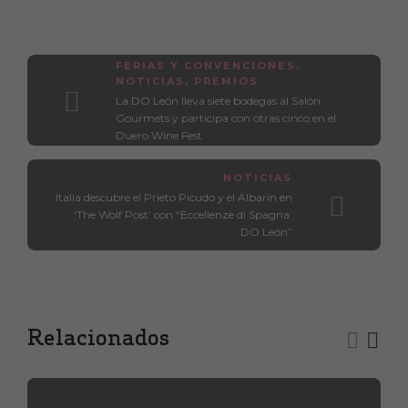
FERIAS Y CONVENCIONES
,
NOTICIAS
,
PREMIOS
La DO León lleva siete bodegas al Salón
Gourmets y participa con otras cinco en el
Duero Wine Fest
NOTICIAS
Italia descubre el Prieto Picudo y el Albarín en
‘The Wolf Post’ con “Eccellenze di Spagna:
DO León”
Relacionados