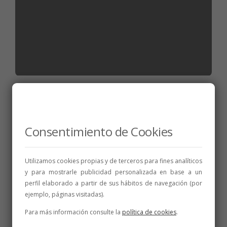
NOTICIAS
La familia del vino opina sobre la
Calificación de la Añada 17
Consentimiento de Cookies
15 de junio de 2018
1 min
Utilizamos cookies propias y de terceros para fines analíticos
y para mostrarle publicidad personalizada en base a un
perfil elaborado a partir de sus hábitos de navegación (por
ejemplo, páginas visitadas).
Para más información consulte la
política de cookies
.