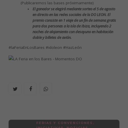
(Publicaremos las bases próximamente)
El ganador se elegirá mediante sorteo el 5 de agosto
en directo en las redes sociales de la DO LEON. El
premio consiste en 1 viaje de un fin de semana gratis
para dos personas a la isla de Ibiza, incluyendo 2
noches de alojamiento con desayuno en habitación
doble y billetes de avión.
#laFeriaEnLosBares #idoleon #HazLeón
FERIAS Y CONVENCIONES
,
INICIATIVAS
,
NOTICIAS