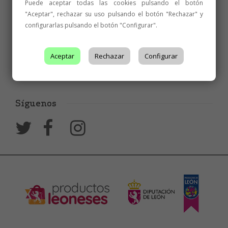
Puede aceptar todas las cookies pulsando el botón
"Aceptar", rechazar su uso pulsando el botón "Rechazar" y
configurarlas pulsando el botón "Configurar".
Aceptar
Rechazar
Configurar
Síguenos