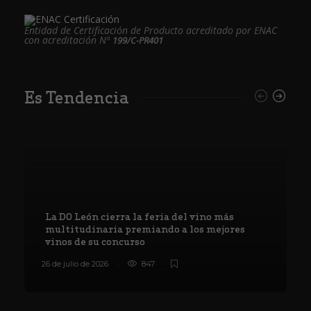
Entidad de Certificación de Producto acreditado por ENAC
con acreditación Nº
199/C-PR401
Es Tendencia
La DO León cierra la feria del vino más
multitudinaria premiando a los mejores
vinos de su concurso
26 de julio de 2026
847
8