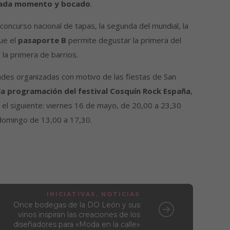
r cada momento y bocado
.
concurso nacional de tapas, la segunda del mundial, la
que el
pasaporte B
permite degustar la primera del
 la primera de barrios.
dades organizadas con motivo de las fiestas de San
la programación del festival Cosquín Rock España
,
 el siguiente: viernes 16 de mayo, de 20,00 a 23,30
 domingo de 13,00 a 17,30.
INICIATIVAS
,
NOTICIAS
Once bodegas de la DO León y sus
vinos inspiran las creaciones de los
diseñadores para «Moda en la calle»