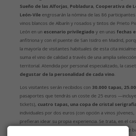
Sueño de las Alforjas
,
Pobladura
,
Cooperativa de L
León-Vile
engrosarán la nómina de las 86 participantes 
vinos blancos de Albarín y rosados y tintos de Prieto P
León en un
escenario privilegiado
y en unas
fechas e
anfitriona y con el puente de San Isidro en Madrid, po
la mayoría de visitantes habituales de esta cita inicia
suma el vino de calidad a través de una amplia selecció
territorial. Atendida por personal especializado, la caset
degustar de la personalidad de cada vino
.
Los visitantes serán recibidos con
30.000 tapas, 25.00
pasaportes que tendrás un coste de 25 euros —incluy
tickets),
cuatro tapas, una copa de cristal serigraf
individuales por dos euros (con opción a vinos jóvenes, 
prefieran idear su propia experiencia. Se trata, en el c
los certámenes gastronómicos nacional, mundial y de 