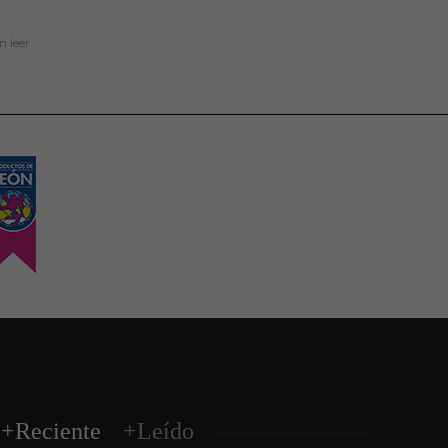
in
leer
+Reciente
+Leído