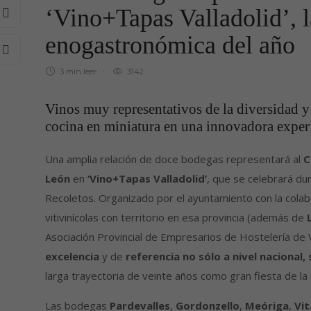
‘Vino+Tapas Valladolid’, l
enogastronómica del año
3 min
leer
3142
Vinos muy representativos de la diversidad y la
cocina en miniatura en una innovadora experi
Una amplia relación de doce bodegas representará al
C
León
en
‘Vino+Tapas Valladolid’
, que se celebrará du
Recoletos. Organizado por el ayuntamiento con la colab
vitivinícolas con territorio en esa provincia (además de
Asociación Provincial de Empresarios de Hostelería de V
excelencia
y de
referencia no sólo a nivel nacional, 
larga trayectoria de veinte años como gran fiesta de la 
Las bodegas
Pardevalles
,
Gordonzello
,
Meóriga
,
Vit