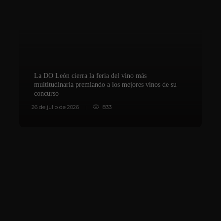
La DO León cierra la feria del vino más
multitudinaria premiando a los mejores vinos de su
concurso
V
26 de julio de 2026
833
8 