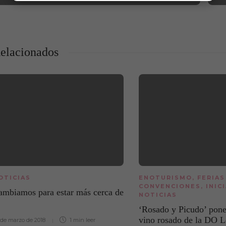
elacionados
OTICIAS
ENOTURISMO
,
FERIAS
CONVENCIONES
,
INIC
ambiamos para estar más cerca de
NOTICIAS
‘Rosado y Picudo’ pone
vino rosado de la DO L
 de marzo de 2018
1 min
leer