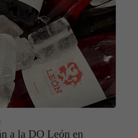
S
án a la DO León en