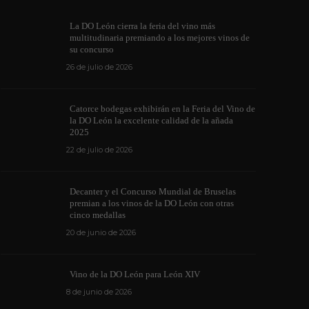
La DO León cierra la feria del vino más
multitudinaria premiando a los mejores vinos de
su concurso
26 de julio de 2026
Los vinos de l
Catorce bodegas exhibirán en la Feria del Vino de
medallas en cu
la DO León la excelente calidad de la añada
ino de la DO León para León XIV
internacionale
2025
de junio de 2026
1171
6 de junio de 202
22 de julio de 2026
Decanter y el Concurso Mundial de Bruselas
premian a los vinos de la DO León con otras
cinco medallas
20 de junio de 2026
Vino de la DO León para León XIV
8 de junio de 2026