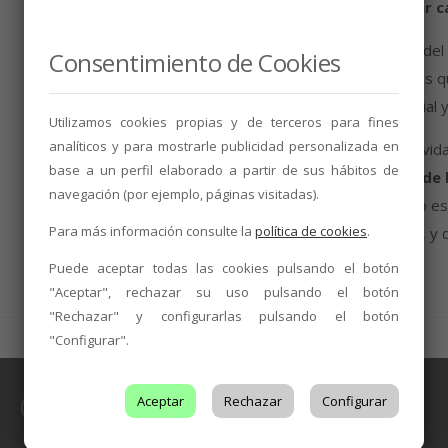
podrá elegir el vino con el que quiere acompaña
En concreto, el
pasaporte A
incluye tapa ganadora del 
Consentimiento de Cookies
tercera del nacional y la segunda de barrios, mientras 
mundial, la segunda del nacional, la tercera del mundial y
Utilizamos cookies propias y de terceros para fines
analíticos y para mostrarle publicidad personalizada en
‘Vino+Tapas’
se incluye en el amplio abanico de activi
base a un perfil elaborado a partir de sus hábitos de
Pedro Regalado y
la oferta musical forma parte de 
navegación (por ejemplo, páginas visitadas).
que se celebrará el próximo 30 de agosto. El horario es
Para más información consulte la
política de cookies
.
horas; sábado, de 13,00 a 17,30 y de 20,00 a 23,30, y
Puede aceptar todas las cookies pulsando el botón
"Aceptar", rechazar su uso pulsando el botón
"Rechazar" y configurarlas pulsando el botón
"Configurar".
NOTICIAS
,
VINICULTURA
José Peñín presenta en León ‘Mis
Aceptar
Rechazar
Configurar
memorias del vino’, un relato de la
mayor transformación del sector