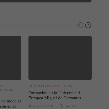
 Y
INICIATIVAS
,
NOTICIAS
NOTI
IATIVAS
,
Formación en la Universidad
El fu
Europea Miguel de Cervantes
 de moda el
25 de o
eón en el
11 de enero de 2018
1 min
leer