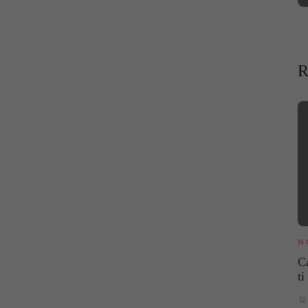
R
N
C
ti
12