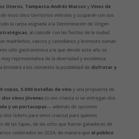
os Oteros
,
Tampesta-Andrés Marcos
y
Vinos de
de esos cinco territorios vinícolas y ocuparán con sus
icudo la carpa asignada a la Denominación de Origen
stratégicas,
al coincidir con las fiestas de la ciudad
rque madrileños, vascos y castellanos y leoneses suman
lmente sólo gastronómica a la que desde este año se
n muy representativa de la diversidad y excelencia
a brindará a los visitantes la posibilidad de
disfrutar y
0 copas, 5.000 botellas de vino
y una propuesta de
e
dos vinos jóvenes
(o uno crianza si se entregan dos
iada y un portacopas
— además de opciones
o dos tickets para vinos crianza) para quienes
aso de las tapas, de las ocho que fueron ganadoras de
barrios celebrados en 2024, de manera que
el público