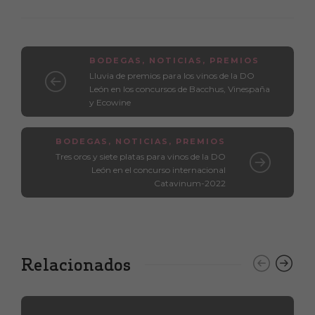
BODEGAS
,
NOTICIAS
,
PREMIOS
Lluvia de premios para los vinos de la DO
León en los concursos de Bacchus, Vinespaña
y Ecowine
BODEGAS
,
NOTICIAS
,
PREMIOS
Tres oros y siete platas para vinos de la DO
León en el concurso internacional
Catavinum-2022
Relacionados