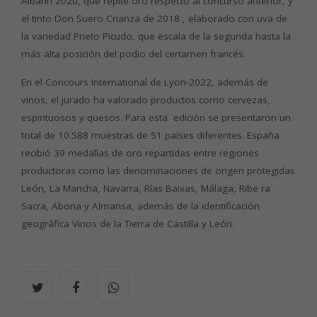
Albarín 2020
, que repite oro respecto
al concurso anterior, y
el tinto
Don Suero Crianza de 2018
, elaborado con uva de
la variedad Prieto
Picudo, que escala de la segunda hasta la
más alta posición del podio del certamen francés.
En el Concours International de Lyon-2022, además de
vinos, el jurado ha valorado productos
como cervezas,
espirituosos y quesos. Para esta edición se presentaron un
total de 10.588 muestras
de 51 países diferentes. España
recibió 39 medallas de oro repartidas entre regiones
productoras
como las denominaciones de origen protegidas
León, La Mancha, Navarra, Rías Baixas, Málaga, Ribe
ra
Sacra, Abona y Almansa, además de la identificación
geográfica Vinos de la Tierra de Castilla y León.