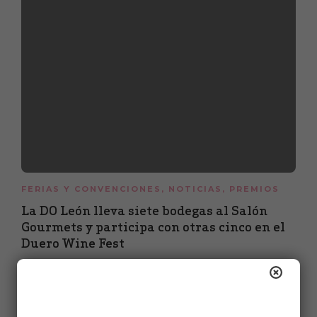
FERIAS Y CONVENCIONES
,
NOTICIAS
,
PREMIOS
La DO León lleva siete bodegas al Salón
Gourmets y participa con otras cinco en el
Duero Wine Fest
15 de octubre de 2021
2 min