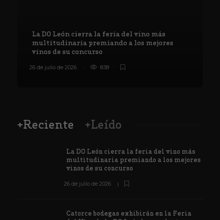
La DO León cierra la feria del vino más
multitudinaria premiando a los mejores
vinos de su concurso
26 de julio de 2026
838
8
+Reciente
+Leído
La DO León cierra la feria del vino más
multitudinaria premiando a los mejores
vinos de su concurso
26 de julio de 2026
Catorce bodegas exhibirán en la Feria