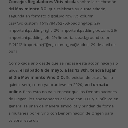
Consejos Reguladores Vitivinícolas
sobre la celebración
del
Movimiento DO
, que celebrará su quinta edición,
segunda en formato digital.[vc_row][vc_column
css=”.vc_custom_1619784362753{padding-top: 2%
!important;padding-right: 2% !important;padding-bottom: 2%
!important;padding-left: 2% !important;background-color:
#f2f2f2 !important;}”][vc_column_text]Madrid, 29 de abril de
2021.
Como cada año desde que se iniciase esta acción hace ya 5
años,
el sábado 8 de mayo, a las 13.30h, tendrá lugar
el Día Movimiento Vino D.O.
Su edición de este año, la
quinta, será, como ya ocurriese en 2020,
en formato
online
. Pero esto no va a impedir que las Denominaciones
de Origen, los apasionados del vino con D.O. y el público en
general se unan de manera simbólica y brinden de forma
simultánea por el vino con Denominación de Origen para
celebrar este día.