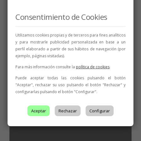
ENOTURISMO
,
FERIAS Y
CONVENCIONES
,
NOTICIAS
Diez bodegas representarán a la DO León en
Consentimiento de Cookies
Experiencia Verema Málaga
Utilizamos cookies propias y de terceros para fines analíticos
BODEGAS
,
NOTICIAS
,
PREMIOS
y para mostrarle publicidad personalizada en base a un
Oro y plata para dos rosados de la DO León
perfil elaborado a partir de sus hábitos de navegación (por
en el Rosé Selection del Concurso Mundial de
Bruselas
ejemplo, páginas visitadas).
Para más información consulte la
política de cookies
.
Puede aceptar todas las cookies pulsando el botón
"Aceptar", rechazar su uso pulsando el botón "Rechazar" y
Relacionados
configurarlas pulsando el botón "Configurar".
Aceptar
Rechazar
Configurar