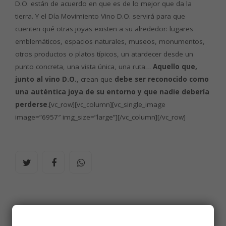
D.O. están de acuerdo en que es de lo mejor que da la
tierra. Y el Día Movimiento Vino D.O. servirá para que
cuenten qué otras joyas existen a su alrededor: lugares
emblemáticos, espacios naturales, museos, monumentos,
otros productos o platos típicos, un atardecer desde un
punto concreta, una vista única, una ruta…
Aquello que,
junto al vino D.O.
, crean que
debe ser reconocido como
una auténtica joya de su entorno y que nadie debería
perderse
.[vc_row][vc_column][vc_single_image
image=”6957″ img_size=”large”][/vc_column][/vc_row]