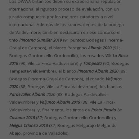
Los DWWA británicos deben su extraordinaria reputación
internacional al riguroso proceso de evaluación, con un
jurado compuesto por los mejores catadores a nivel
internacional. Además de los sobresalientes de la bodega
de Valdevimbre, también destacaron en ese concurso el
tinto
Pincerna Sumiller 2019
(91 puntos; Bodegas Pincerna-
Grajal de Campos), el blanco Peregrino
Albarín 2020
(91;
Bodegas Gordonzello-Gordoncillo), los rosados
Vile La Finca
2018
(90; Vile La Finca-Valdevimbre) y
Tampesta
(90; Bodegas
Tampesta-Valdevimbre), el blanco
Pincerna Albarín 2020
(89;
Bodegas Pincerna-Grajal de Campos), el rosado
Valjunco
2020
(88; Bodegas Vile La Finca-Valdevimbre), los blancos
Pardevalles Albarín
2020
(88; Bodegas Pardevalles-
Valdevimbre) y
Valjunco Albarín 2019
(88; Vile La Finca-
Valdevimbre) y, finalmente, los tintos de
Prieto Picudo La
Costana 2018
(87; Bodegas Gordonzello-Gordoncillo) y
Melgus Crianza 2013
(87; Bodegas Melgarajo-Melgar de
Abajo, provincia de Valladolid).