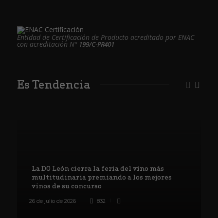
Entidad de Certificación de Producto acreditado por ENAC
con acreditación Nº
199/C-PR401
Es Tendencia
La DO León cierra la feria del vino más
multitudinaria premiando a los mejores
vinos de su concurso
26 de julio de 2026
832
8