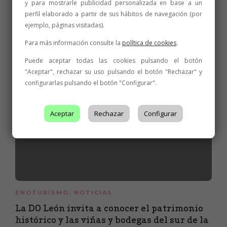
y para mostrarle publicidad personalizada en base a un
perfil elaborado a partir de sus hábitos de navegación (por
Relacionados
ejemplo, páginas visitadas).
Para más información consulte la
política de cookies
.
Puede aceptar todas las cookies pulsando el botón
"Aceptar", rechazar su uso pulsando el botón "Rechazar" y
configurarlas pulsando el botón "Configurar".
Aceptar
Rechazar
Configurar
ENOTURISMO
,
NOTICIAS
La DO León invita a conocer el patrimonio
histórico y las viñas y bodegas del sur de la