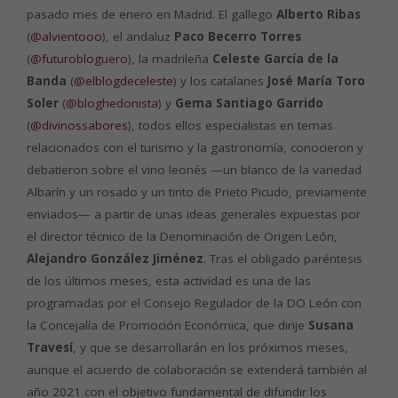
pasado mes de enero en Madrid. El gallego
Alberto Ribas
(
@alvientooo
), el andaluz
Paco Becerro Torres
(
@futurobloguero
), la madrileña
Celeste García de la
Banda
(
@elblogdeceleste
) y los catalanes
José María Toro
Soler
(
@bloghedonista
) y
Gema Santiago Garrido
(
@divinossabores
), todos ellos especialistas en temas
relacionados con el turismo y la gastronomía, conocieron y
debatieron sobre el vino leonés —un blanco de la variedad
Albarín y un rosado y un tinto de Prieto Picudo, previamente
enviados— a partir de unas ideas generales expuestas por
el director técnico de la Denominación de Origen León,
Alejandro González Jiménez
. Tras el obligado paréntesis
de los últimos meses, esta actividad es una de las
programadas por el Consejo Regulador de la DO León con
la Concejalía de Promoción Económica, que dirije
Susana
Travesí
, y que se desarrollarán en los próximos meses,
aunque el acuerdo de colaboración se extenderá también al
año 2021 con el objetivo fundamental de difundir los