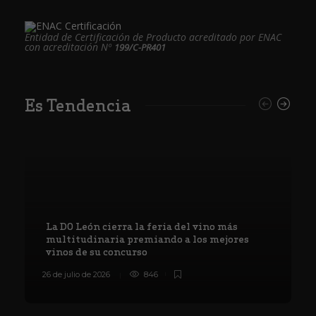
Entidad de Certificación de Producto acreditado por ENAC
con acreditación Nº
199/C-PR401
Es Tendencia
La DO León cierra la feria del vino más
multitudinaria premiando a los mejores
vinos de su concurso
26 de julio de 2026
846
8