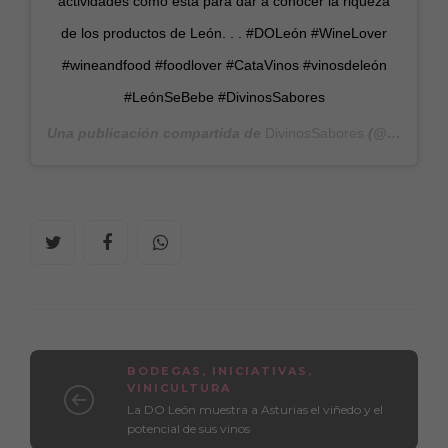
actividades como ésta para dar a conocer la riqueza
de los productos de León. . . #DOLeón #WineLover
#wineandfood #foodlover #CataVinos #vinosdeleón
#LeónSeBebe #DivinosSabores
Una publicación compartida de
DivinosSabores
(@divinossabores) el
BODEGAS
,
INICIATIVAS
,
VINICULTURA
La DO León muestra a Asturias el viñedo y el
potencial de sus vinos