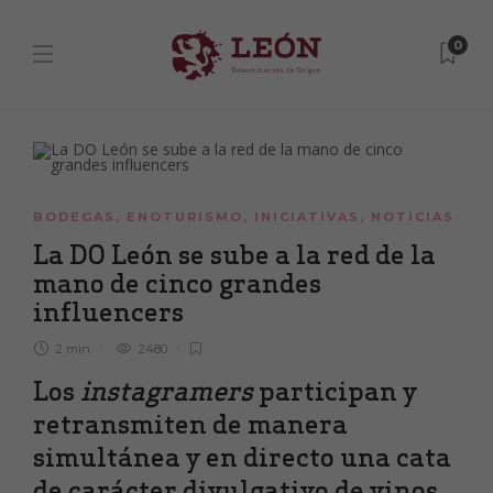
0
BODEGAS
,
ENOTURISMO
,
INICIATIVAS
,
NOTICIAS
La DO León se sube a la red de la
mano de cinco grandes
influencers
2 min
2480
Los
instagramers
participan y
retransmiten de manera
simultánea y en directo una cata
de carácter divulgativo de vinos