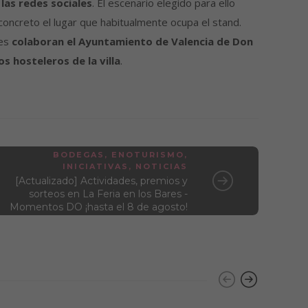
las redes sociales
. El escenario elegido para ello
 concreto el lugar que habitualmente ocupa el stand.
res
colaboran el Ayuntamiento de Valencia de Don
 hosteleros de la villa
.
BODEGAS
,
ENOTURISMO
,
INICIATIVAS
,
NOTICIAS
[Actualizado] Actividades, premios y
sorteos en La Feria en los Bares -
Momentos DO ¡hasta el 8 de agosto!