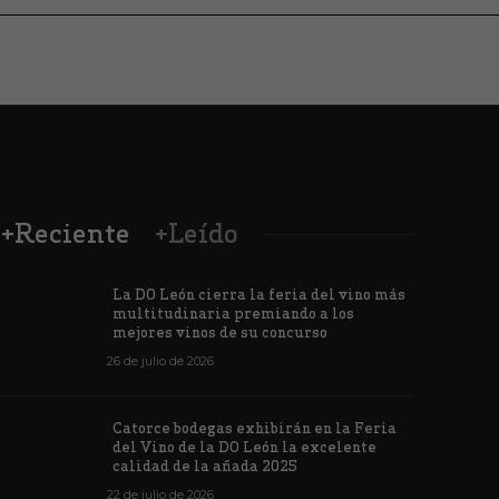
+Reciente
+Leído
La DO León cierra la feria del vino más
multitudinaria premiando a los
mejores vinos de su concurso
26 de julio de 2026
Los vinos de
Catorce bodegas exhibirán en la Feria
veintiuna m
del Vino de la DO León la excelente
ino de la DO León para León XIV
concursos i
calidad de la añada 2025
de junio de 2026
1167
6 de junio de 202
22 de julio de 2026