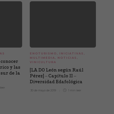
AS
ENOTURISMO
,
INICIATIVAS
,
NOTI
MULTIMEDIA
,
NOTICIAS
,
 conocer
Dos 
VINICULTURA
rico y las
más 
[LA DO León según Raúl
 sur de la
León
Pérez] – Capítulo II –
Virt
Diversidad Edafológica
n
leer
26 de a
30 de mayo de 2019
1 min
leer