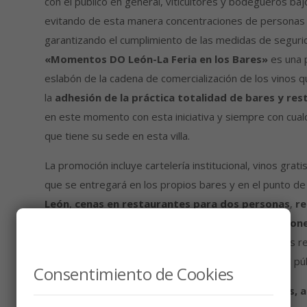
con el público en general, viticultores y bodegueros ba
evitando de esta manera concentraciones de personas
garantizando el cumplimiento de las medidas de segurid
«Momentos DO León-La Feria en los Bares»
es una 
eslabón de la cadena de comercialización de los vinos q
la
adhesión de la práctica totalidad de bares y res
en este momento con esta iniciativa y siempre con cualq
que tiene su sede en esta villa.
La promoción incluye cartelería institucional, vinos gra
que se entregará en los propios bares y en el punto de
León
,
cenas en restaurantes para dos personas
,
re
edad del premiado
,
sorteo de un viaje e invitacio
Origen León
y para asistir a actividades para grupos 
además instala un stand de información y atención al púb
Consentimiento de Cookies
El sorteo de regalos se realizará el día 12, jueves, 