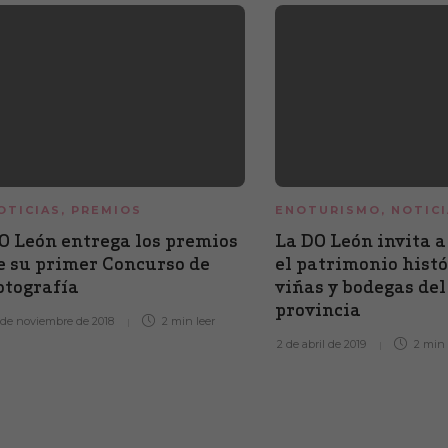
OTICIAS
,
PREMIOS
ENOTURISMO
,
NOTICI
O León entrega los premios
La DO León invita a
e su primer Concurso de
el patrimonio histó
otografía
viñas y bodegas del
provincia
 de noviembre de 2018
2 min
leer
2 de abril de 2019
2 mi