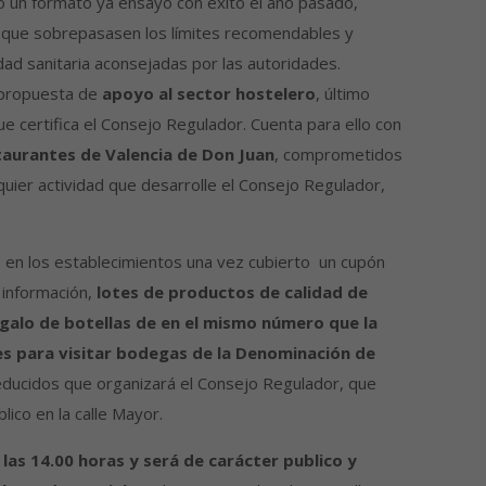
jo un formato ya ensayo con éxito el año pasado,
 que sobrepasasen los límites recomendables y
ad sanitaria aconsejadas por las autoridades.
propuesta de
apoyo al sector hostelero
, último
ue certifica el Consejo Regulador. Cuenta para ello con
taurantes de Valencia de Don Juan
, comprometidos
uier actividad que desarrolle el Consejo Regulador,
tis en los establecimientos una vez cubierto un cupón
 información,
lotes de productos de calidad de
galo de botellas de en el mismo número que la
nes para visitar bodegas de la Denominación de
reducidos que organizará el Consejo Regulador, que
lico en la calle Mayor.
a las 14.00 horas y será de carácter publico y