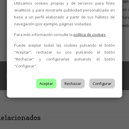
difundido a través de las cuentas de la DO León en 
Utilizamos cookies propias y de terceros para fines
será la propia calle Mayor de Valencia de Don Juan y en
analíticos y para mostrarle publicidad personalizada en
base a un perfil elaborado a partir de sus hábitos de
Con la iniciativa Momentos DO León-La Feria en los Ba
navegación (por ejemplo, páginas visitadas).
Juan
,
Caja Rural
y los
empresarios y establecimientos
Para más información consulte la
política de cookies
.
Puede aceptar todas las cookies pulsando el botón
"Aceptar", rechazar su uso pulsando el botón
"Rechazar" y configurarlas pulsando el botón
"Configurar".
BODEGAS
,
NOTICIAS
La Denominación de Origen León
consigue la acreditación de ENAC
Aceptar
Rechazar
Configurar
elacionados