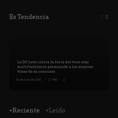
Es Tendencia
La DO León cierra la feria del vino más
multitudinaria premiando a los mejores
vinos de su concurso
26 de julio de 2026
866
8
+Reciente
+Leído