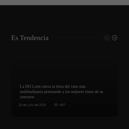
Es Tendencia
La DO León cierra la feria del vino más
multitudinaria premiando a los mejores vinos de su
concurso
V
26 de julio de 2026
847
8 