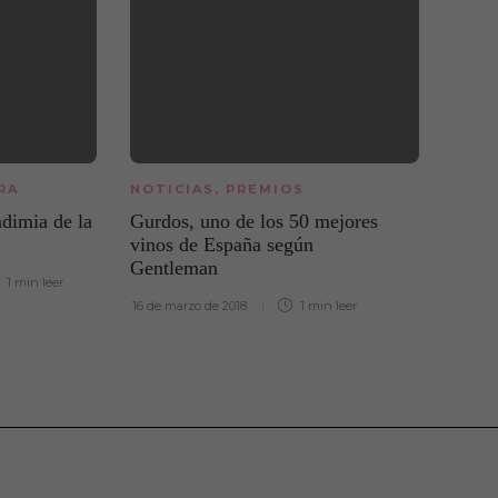
RA
NOTICIAS
,
PREMIOS
FERI
INIC
ndimia de la
Gurdos, uno de los 50 mejores
Los v
vinos de España según
hoste
Gentleman
1 min
leer
ponen
16 de marzo de 2018
1 min
leer
festi
1 de se