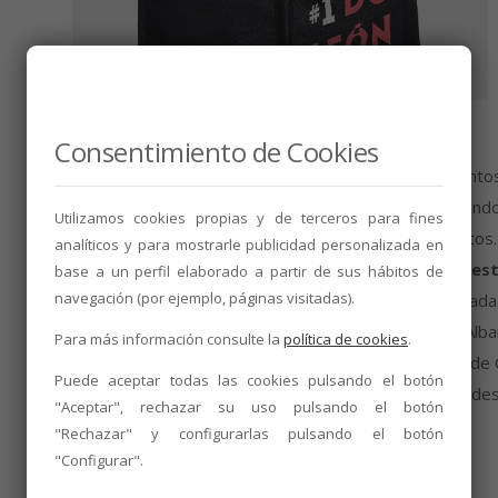
Consentimiento de Cookies
Previamente a la
entrega gratuita
de esos elementos 
de su eslogan I DO León-Haz León, que está realizándos
Utilizamos cookies propias y de terceros para fines
de ellos y cuántos necesitan para sus establecimientos.
analíticos y para mostrarle publicidad personalizada en
adhesión a los objetivos del Consejo Regulador es
base a un perfil elaborado a partir de sus hábitos de
navegación (por ejemplo, páginas visitadas).
Romántico y Húmedo de la capital, en los que la pasada p
Blancomántico
(para el vino blanco de la variedad Alba
Para más información consulte la
política de cookies
.
Picudo), como en la villa coyantina. La Denominación de
Puede aceptar todas las cookies pulsando el botón
zonas de la ciudad y, más adelante, en otras localidades 
"Aceptar", rechazar su uso pulsando el botón
"Rechazar" y configurarlas pulsando el botón
Puedes solicitar la señalética
aquí
"Configurar".