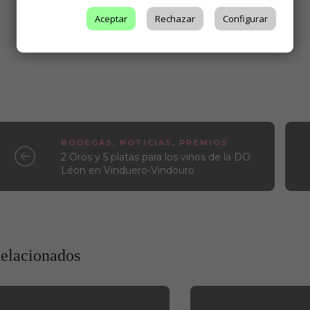
Aceptar
Rechazar
Configurar
BODEGAS
,
NOTICIAS
,
PREMIOS
2 Oros y 5 platas para los vinos de la DO
Léon en Vinduero-Vindouro
elacionados