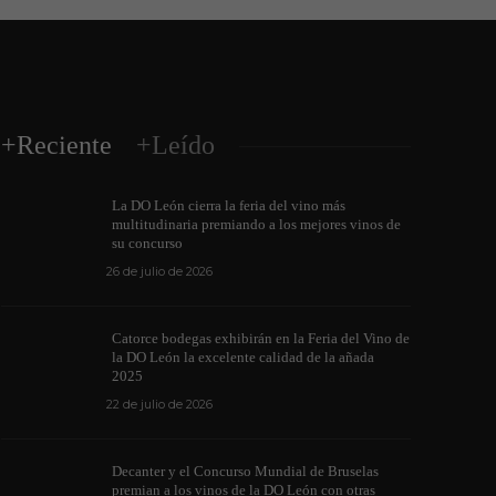
+Reciente
+Leído
La DO León cierra la feria del vino más
multitudinaria premiando a los mejores vinos de
su concurso
26 de julio de 2026
Los vinos de l
Catorce bodegas exhibirán en la Feria del Vino de
medallas en cu
la DO León la excelente calidad de la añada
ino de la DO León para León XIV
internacionale
2025
de junio de 2026
1172
6 de junio de 202
22 de julio de 2026
Decanter y el Concurso Mundial de Bruselas
premian a los vinos de la DO León con otras