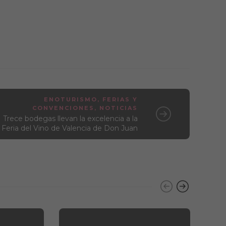
ENOTURISMO
,
FERIAS Y
CONVENCIONES
,
NOTICIAS
Trece bodegas llevan la excelencia a la
Feria del Vino de Valencia de Don Juan