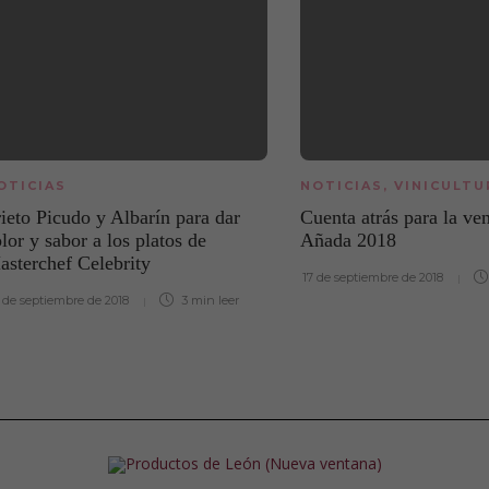
OTICIAS
NOTICIAS
,
VINICULTU
ieto Picudo y Albarín para dar
Cuenta atrás para la ve
lor y sabor a los platos de
Añada 2018
asterchef Celebrity
17 de septiembre de 2018
 de septiembre de 2018
3 min
leer