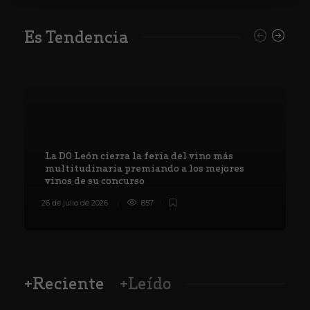
Es Tendencia
La DO León cierra la feria del vino más
multitudinaria premiando a los mejores
vinos de su concurso
26 de julio de 2026
857
8
+Reciente
+Leído