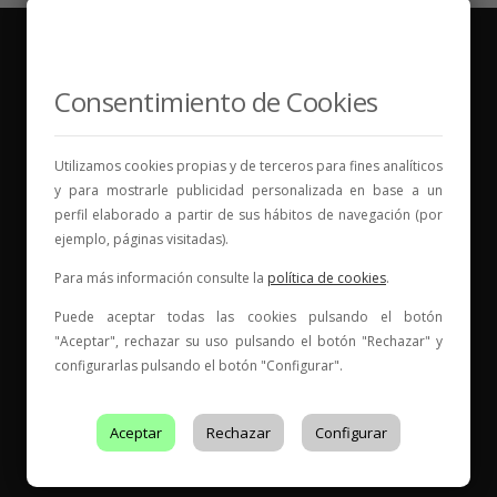
Consentimiento de Cookies
Vinos para compartir historias
Utilizamos cookies propias y de terceros para fines analíticos
y para mostrarle publicidad personalizada en base a un
Elige tu vino, con quién compartirlo y comienza una
perfil elaborado a partir de sus hábitos de navegación (por
nueva historia.
ejemplo, páginas visitadas).
* Web con contenido para mayores de 18 años
Para más información consulte la
política de cookies
.
Puede aceptar todas las cookies pulsando el botón
"Aceptar", rechazar su uso pulsando el botón "Rechazar" y
configurarlas pulsando el botón "Configurar".
Aceptar
Rechazar
Configurar
Entidad de Certificación de Producto acreditado por ENAC
con acreditación Nº
199/C-PR401