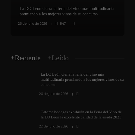
La DO León cierra la feria del vino más multitudinaria
premiando a los mejores vinos de su concurso
26 de julio de 2026
847
8
+Reciente
+Leído
La DO León cierra la feria del vino más
multitudinaria premiando a los mejores vinos de su
concurso
26 de julio de 2026
Catorce bodegas exhibirán en la Feria del Vino de
la DO León la excelente calidad de la añada 2025
22 de julio de 2026