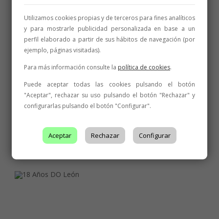
BODEGAS DO LEÓN
,
ENOTURISMO
Vitalis
Utilizamos cookies propias y de terceros para fines analíticos
y para mostrarle publicidad personalizada en base a un
Una familia unida apostando por la calidad con imagen propia
perfil elaborado a partir de sus hábitos de navegación (por
ejemplo, páginas visitadas).
10 de febrero de 2018
2 min
Para más información consulte la
política de cookies
.
Puede aceptar todas las cookies pulsando el botón
"Aceptar", rechazar su uso pulsando el botón "Rechazar" y
configurarlas pulsando el botón "Configurar".
Aceptar
Rechazar
Configurar