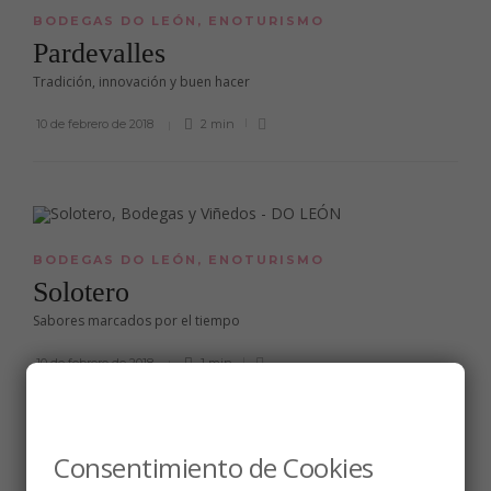
BODEGAS DO LEÓN
,
ENOTURISMO
Pardevalles
Tradición, innovación y buen hacer
10 de febrero de 2018
2 min
BODEGAS DO LEÓN
,
ENOTURISMO
Solotero
Sabores marcados por el tiempo
10 de febrero de 2018
1 min
Consentimiento de Cookies