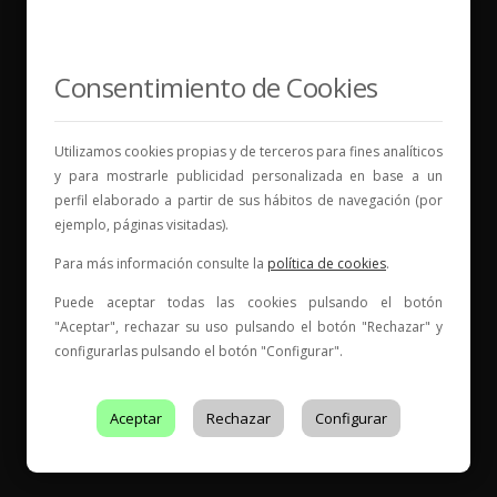
Consentimiento de Cookies
Vinos para compartir historias
Utilizamos cookies propias y de terceros para fines analíticos
y para mostrarle publicidad personalizada en base a un
Elige tu vino, con quién compartirlo y comienza una
perfil elaborado a partir de sus hábitos de navegación (por
nueva historia.
ejemplo, páginas visitadas).
* Web con contenido para mayores de 18 años
Para más información consulte la
política de cookies
.
Puede aceptar todas las cookies pulsando el botón
"Aceptar", rechazar su uso pulsando el botón "Rechazar" y
configurarlas pulsando el botón "Configurar".
Aceptar
Rechazar
Configurar
Entidad de Certificación de Producto acreditado por ENAC
con acreditación Nº
199/C-PR401