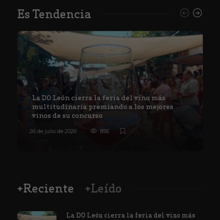
Es Tendencia
La DO León cierra la feria del vino más
multitudinaria premiando a los mejores
vinos de su concurso
26 de julio de 2026
856
8
+Reciente
+Leído
La DO León cierra la feria del vino más