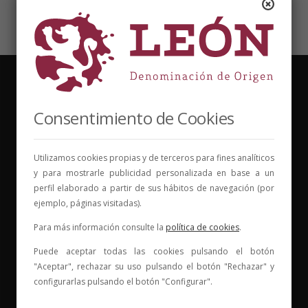
Consentimiento de Cookies
Vinos para compartir historias
Utilizamos cookies propias y de terceros para fines analíticos
y para mostrarle publicidad personalizada en base a un
Elige tu vino, con quién compartirlo y comienza una
perfil elaborado a partir de sus hábitos de navegación (por
nueva historia.
ejemplo, páginas visitadas).
* Web con contenido para mayores de 18 años
Para más información consulte la
política de cookies
.
Puede aceptar todas las cookies pulsando el botón
"Aceptar", rechazar su uso pulsando el botón "Rechazar" y
configurarlas pulsando el botón "Configurar".