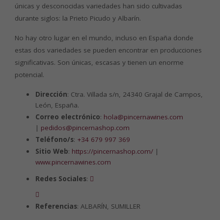
únicas y desconocidas variedades han sido cultivadas
durante siglos: la Prieto Picudo y Albarín.
No hay otro lugar en el mundo, incluso en España donde
estas dos variedades se pueden encontrar en producciones
significativas. Son únicas, escasas y tienen un enorme
potencial.
Dirección
: Ctra. Villada s/n, 24340 Grajal de Campos,
León, España.
Correo electrónico
:
hola@pincernawines.com
|
pedidos@pincernashop.com
Teléfono/s
:
+34 679 997 369
Sitio Web
:
https://pincernashop.com/
|
www.pincernawines.com
Redes Sociales
:
Referencias
: ALBARÍN, SUMILLER