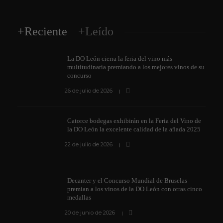
+Reciente
+Leído
La DO León cierra la feria del vino más
multitudinaria premiando a los mejores vinos de su
concurso
26 de julio de 2026
Catorce bodegas exhibirán en la Feria del Vino de
la DO León la excelente calidad de la añada 2025
22 de julio de 2026
Decanter y el Concurso Mundial de Bruselas
premian a los vinos de la DO León con otras cinco
medallas
20 de junio de 2026