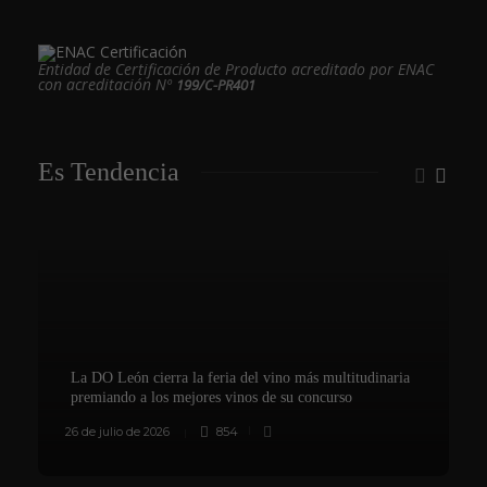
Entidad de Certificación de Producto acreditado por ENAC
con acreditación Nº
199/C-PR401
Es Tendencia
La DO León cierra la feria del vino más multitudinaria
premiando a los mejores vinos de su concurso
26 de julio de 2026
854
8